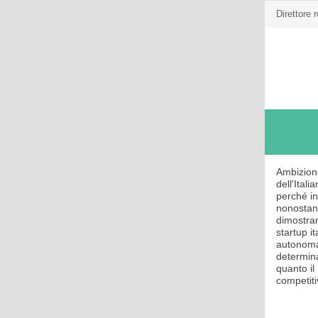
Direttore 
Ambizione
dell'Ital
perché in
nonostant
dimostran
startup i
autonoma
determin
quanto il
competiti