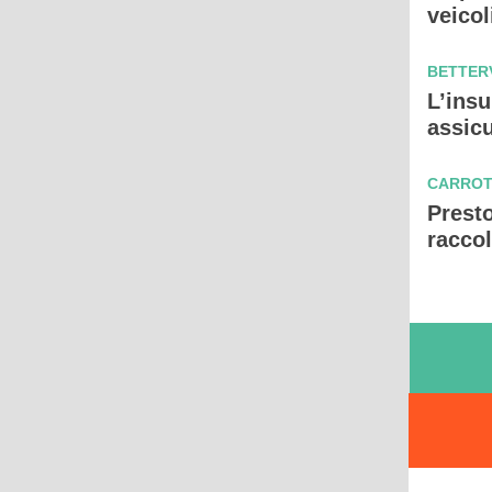
veico
BETTERV
L
’insu
assicu
CARROT
Prest
raccol