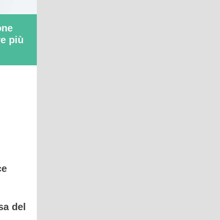
one
e più
ce
sa del