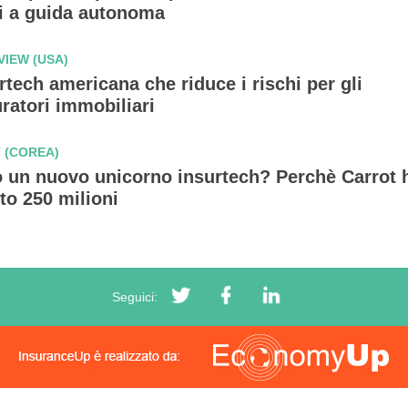
li a guida autonoma
IEW (USA)
rtech americana che riduce i rischi per gli
ratori immobiliari
 (COREA)
o un nuovo unicorno insurtech? Perchè Carrot 
to 250 milioni
Seguici: