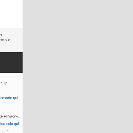
to
eato e
nceUp,
iccando qui.
ce Privacy»,
liccando qui
360.it
.