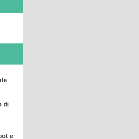
ale
o di
bot e