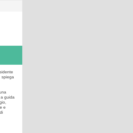
sidente
, spiega
 una
o a guida
gio,
e e
di