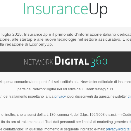
 luglio 2015, InsuranceUp è il primo sito d’informazione italiano dedica
azione, alle startup e alle nuove tecnologie nel settore assicurativo. È id
alla redazione di EconomyUp.
i questa comunicazione perché ti sei iscritto/a alla Newsletter editoriale di Insura
parte del NetworkDigital360 ed edita da ICTandStrategy S.r.l.
ri del trattamento rispettano la tua
privacy
, puoi disiscriverti da questa newsletter
cl
mo, inoltre, che ai sensi dell’art. 130, comma 4, del D.lgs. 196/2003 e s.m.i. – «Codi
 fin da ora al trattamento dei Tuoi dati personali per finalità di marketing generico
c
e contattandoci in qualsiasi momento al seguente indirizzo e-mail:
privacy@digital