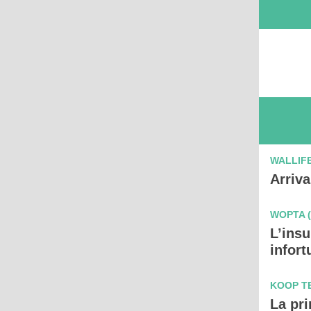
WALLIFE
Arriva
WOPTA (
L’insu
infort
KOOP T
La pri