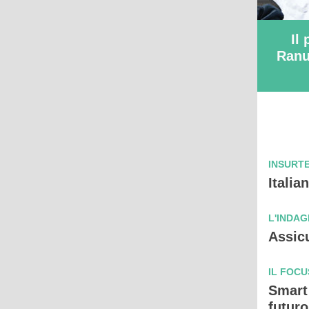
Il
Ranu
INSURTE
Italia
L'INDAG
Assicu
IL FOCU
Smart
futuro