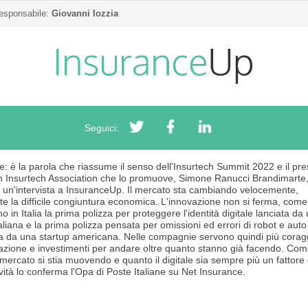
responsabile:
Giovanni Iozzia
Seguici:
: è la parola che riassume il senso dell'Insurtech Summit 2022 e il pre
ian Insurtech Association che lo promuove, Simone Ranucci Brandimarte
 un'intervista a InsuranceUp. Il mercato sta cambiando velocemente,
e la difficile congiuntura economica. L'innovazione non si ferma, come
o in Italia la prima polizza per proteggere l'identità digitale lanciata da
taliana e la prima polizza pensata per omissioni ed errori di robot e aut
 da una startup americana. Nelle compagnie servono quindi più corag
azione e investimenti per andare oltre quanto stanno già facendo. Com
 mercato si stia muovendo e quanto il digitale sia sempre più un fattore 
vità lo conferma l'Opa di Poste Italiane su Net Insurance.