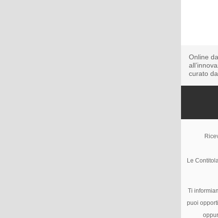
Online da
all’innov
curato d
Ricev
Le Contitola
Ti informia
puoi opporti
oppur