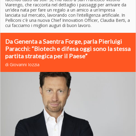
Viarengo, che racconta nel dettaglio i passaggi per arrivare da
un'idea nata per fare un regalo a un amico a un'impresa
lanciata sul mercato, lavorando con l'intelligenza artificiale. In
Pelliconi c'è una nuova Chief Innovation Officer, Claudia Berti, a
cui facciamo i migliori auguri di buon lavoro.
Da Genenta a Saentra Forge, parla Pierluigi
Paracchi: “Biotech e difesa oggi sono la stessa
partita strategica per il Paese”
di Giovanni Iozzia