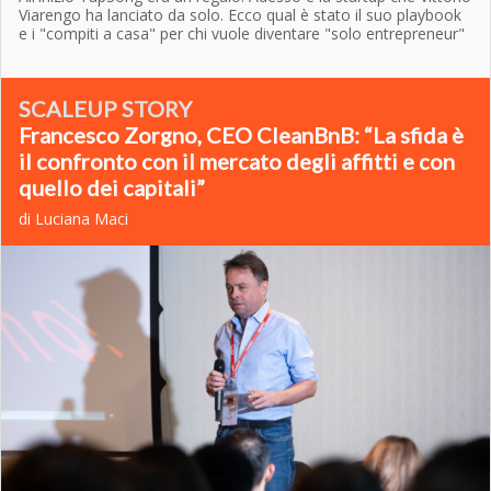
Viarengo ha lanciato da solo. Ecco qual è stato il suo playbook
e i "compiti a casa" per chi vuole diventare "solo entrepreneur"
SCALEUP STORY
Francesco Zorgno, CEO CleanBnB: “La sfida è
il confronto con il mercato degli affitti e con
quello dei capitali”
di Luciana Maci