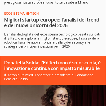
prestigiosa rivista europea, quasi tutte basate a Milano
ECOSISTEMA HI-TECH
Migliori startup europee: l’analisi dei trend
e dei nuovi unicorni del 2026
L'analisi dettagliata dell'ecosistema tecnologico basata sui dati
di Sifted, che esplora le migliori startup europee, l'ascesa della
robotica fisica, le nuove frontiere della cybersecurity e le
strategie dei principali investitori per il 2026
Donatella Solda: l’EdTech non è solo scuola, è
innovazione continua con impatto misurabile
di Antonio Palmieri, Fondatore e presidente di Fondazione
Pensiero Solido