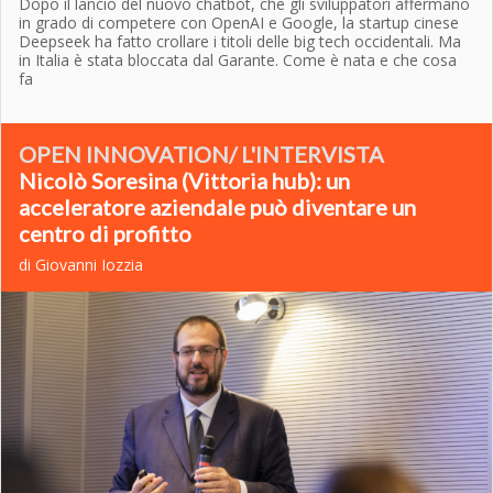
Dopo il lancio del nuovo chatbot, che gli sviluppatori affermano
in grado di competere con OpenAI e Google, la startup cinese
Deepseek ha fatto crollare i titoli delle big tech occidentali. Ma
in Italia è stata bloccata dal Garante. Come è nata e che cosa
fa
OPEN INNOVATION/ L'INTERVISTA
Nicolò Soresina (Vittoria hub): un
acceleratore aziendale può diventare un
centro di profitto
di Giovanni Iozzia