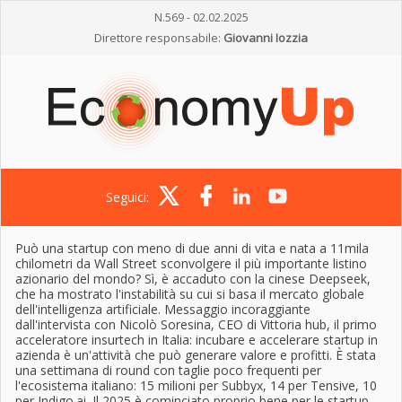
N.569 - 02.02.2025
Direttore responsabile:
Giovanni Iozzia
Seguici:
Può una startup con meno di due anni di vita e nata a 11mila
chilometri da Wall Street sconvolgere il più importante listino
azionario del mondo? Sì, è accaduto con la cinese Deepseek,
che ha mostrato l'instabilità su cui si basa il mercato globale
dell'intelligenza artificiale. Messaggio incoraggiante
dall'intervista con Nicolò Soresina, CEO di Vittoria hub, il primo
acceleratore insurtech in Italia: incubare e accelerare startup in
azienda è un'attività che può generare valore e profitti. È stata
una settimana di round con taglie poco frequenti per
l'ecosistema italiano: 15 milioni per Subbyx, 14 per Tensive, 10
per Indigo.ai. Il 2025 è cominciato proprio bene per le startup