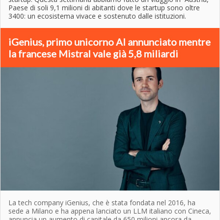
Paese di soli 9,1 milioni di abitanti dove le startup sono oltre
3400: un ecosistema vivace e sostenuto dalle istituzioni.
iGenius, primo unicorno AI annunciato mentre
la francese Mistral vale già 5,8 miliardi
La tech company iGenius, che è stata fondata nel 2016, ha
sede a Milano e ha appena lanciato un LLM italiano con Cineca,
annuncia un aumento di capitale da 650 milioni ancora da