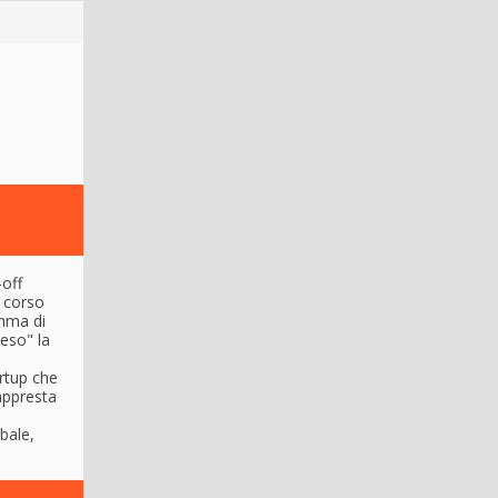
-off
n corso
amma di
ceso" la
artup che
 appresta
bale,