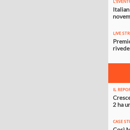
L'EVENT
Italia
novemb
LIVE ST
Premio
rivede
IL REPO
Cresce 
2 ha u
CASE ST
Così M