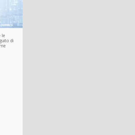
 le
guito di
come