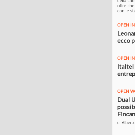
della car
oltre ch
con le st
OPEN IN
Leonar
ecco p
OPEN IN
Italte
entrep
OPEN W
Dual U
possibi
Fincant
di Albert