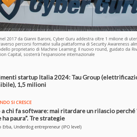
el 2017 da Gianni Baroni, Cyber Guru addestra oltre 1 milione di uten
raverso percorsi formativi sulla piattaforma di Security Awareness ali
ello proprietario di Machine Learning. Il nuovo round, guidato da Ri
ion Capital, sosterrà l'espansione internazionale
imenti startup Italia 2024: Tau Group (elettrificaz
bile), 1,5 milioni
NDO SI CRESCE
 a chi fa software: mai ritardare un rilascio perché 
e ha paura”. Tre strategie
o Erba, Underdog entrepreneur (IPO level)