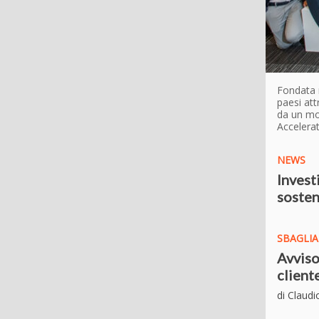
Fondata n
paesi att
da un mod
Accelerat
NEWS
Invest
sosteni
SBAGLIA
Avviso
client
di Claudi