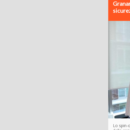
Granar
sicure
Lo spin-o