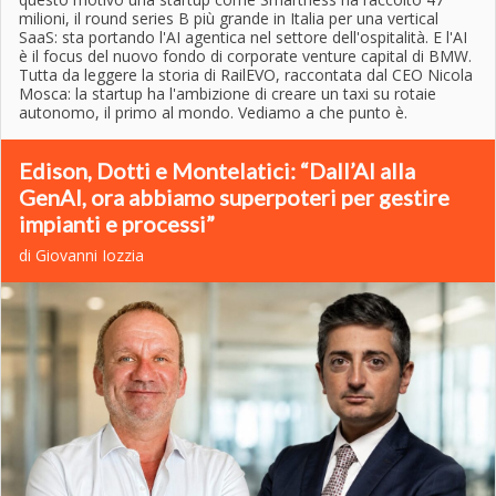
milioni, il round series B più grande in Italia per una vertical
SaaS: sta portando l'AI agentica nel settore dell'ospitalità. E l'AI
è il focus del nuovo fondo di corporate venture capital di BMW.
Tutta da leggere la storia di RailEVO, raccontata dal CEO Nicola
Mosca: la startup ha l'ambizione di creare un taxi su rotaie
autonomo, il primo al mondo. Vediamo a che punto è.
Edison, Dotti e Montelatici: “Dall’AI alla
GenAI, ora abbiamo superpoteri per gestire
impianti e processi”
di Giovanni Iozzia