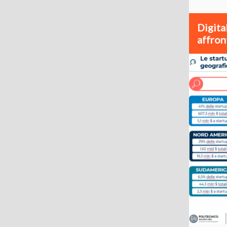
Digita
affron