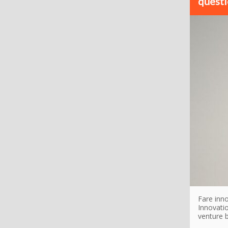
questi
Fare inno
Innovatio
venture b