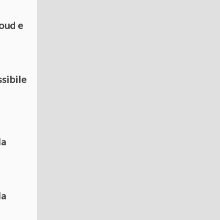
loud e
ssibile
la
la