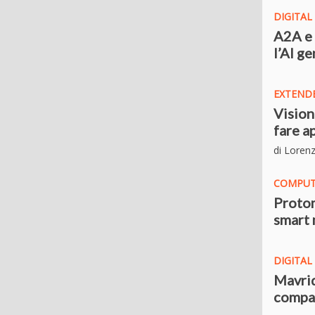
DIGITA
A2A e 
l’AI g
EXTENDE
Vision
fare a
di Loren
COMPUT
Protom
smart 
DIGITA
Mavriq
compar