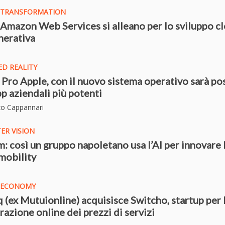
L TRANSFORMATION
Amazon Web Services si alleano per lo sviluppo c
enerativa
D REALITY
 Pro Apple, con il nuovo sistema operativo sarà po
pp aziendali più potenti
zo Cappannari
ER VISION
: così un gruppo napoletano usa l’AI per innovare 
mobility
L ECONOMY
 (ex Mutuionline) acquisisce Switcho, startup per 
azione online dei prezzi
di servizi