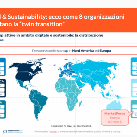
l & Sustainability: ecco come 8 organizzazioni
tano la “twin transition”