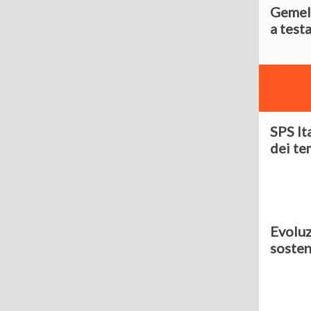
Gemell
a test
SPS It
dei tem
Evoluz
sosten