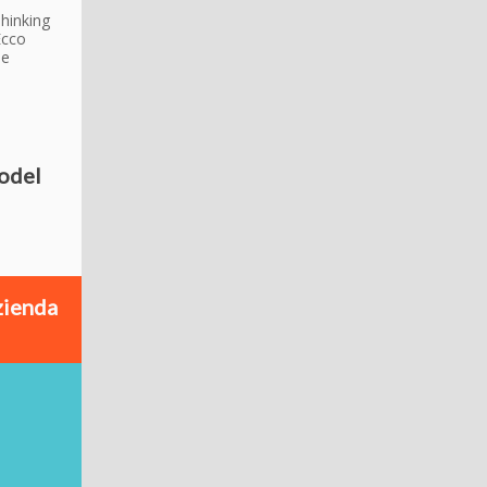
Thinking
Ecco
le
model
zienda