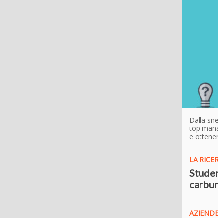
Dalla sn
top manag
e ottener
LA RICE
Studen
carbur
AZIENDE