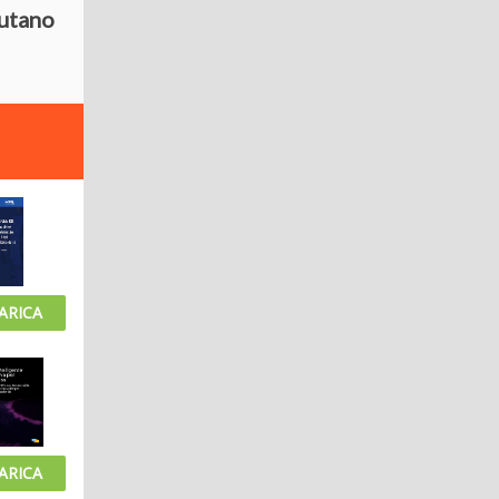
iutano
ARICA
ARICA