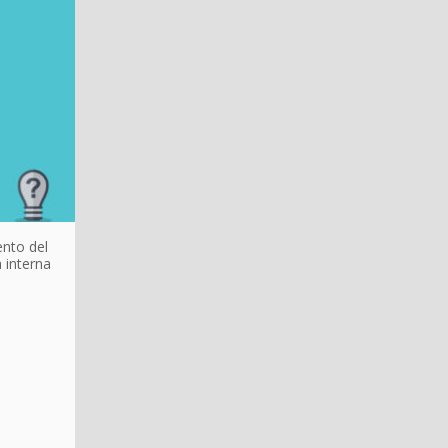
ento del
 interna