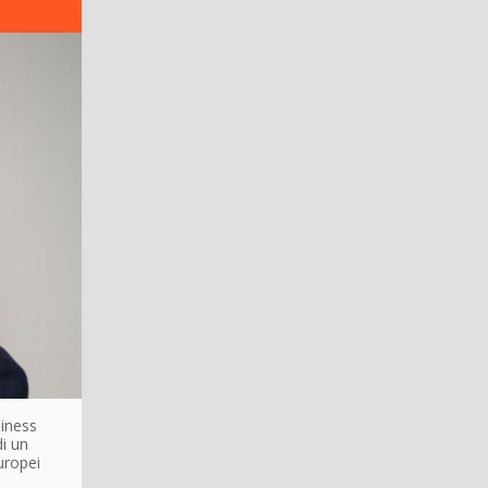
siness
di un
europei