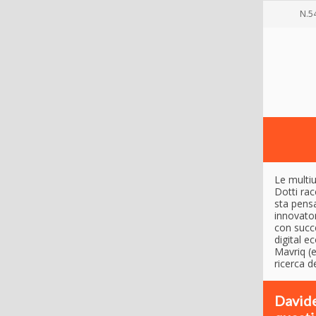
N.5
Le multiu
Dotti ra
sta pensa
innovator
con succe
digital e
Mavriq (e
ricerca d
Davide