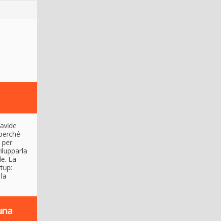
Davide
perché
 per
ilupparla
le. La
tup:
la
una