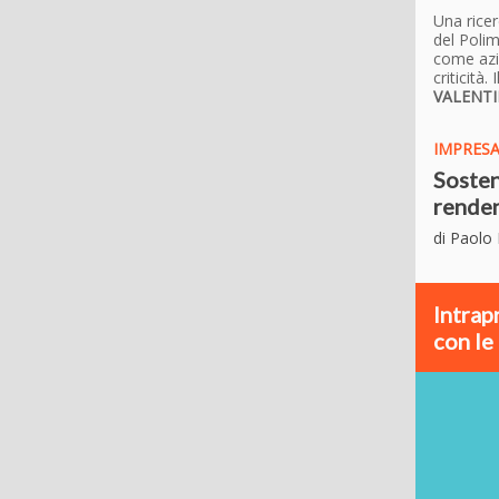
Una ricer
del Polim
come azie
criticità.
VALENTI
IMPRES
Sosten
renden
di Paolo 
Intrap
con le