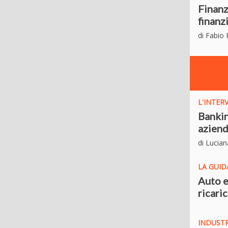
Finanz
finanz
di Fabio
L'INTER
Bankin
aziend
di Lucia
LA GUID
Auto e
ricari
INDUSTRI