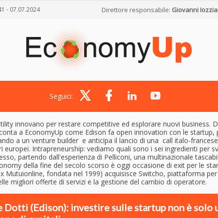
41 - 07.07.2024
Direttore responsabile:
Giovanni Iozzia
Seguici:
tility innovano per restare competitive ed esplorare nuovi business. 
cconta a EconomyUp come Edison fa open innovation con le startup, 
ndo a un venture builder e anticipa il lancio di una call italo-francese
i europei. Intrapreneurship: vediamo quali sono i sei ingredienti per sv
sso, partendo dall'esperienza di Pelliconi, una multinazionale tascabi
conomy della fine del secolo scorso è oggi occasione di exit per le star
x Mutuionline, fondata nel 1999) acquisisce Switcho, piattaforma per 
elle migliori offerte di servizi e la gestione del cambio di operatore.
 Dotti (Edison): investire sulle startup non è solo 