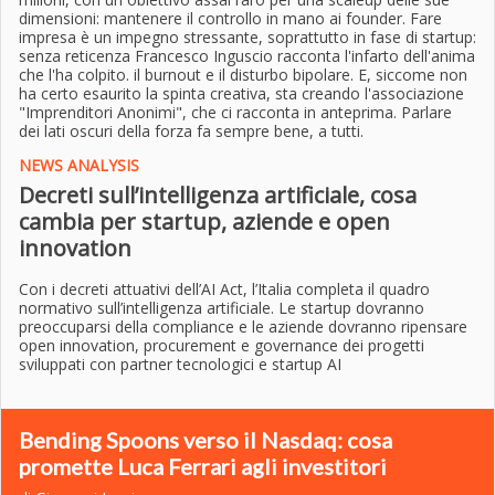
dimensioni: mantenere il controllo in mano ai founder. Fare
impresa è un impegno stressante, soprattutto in fase di startup:
senza reticenza Francesco Inguscio racconta l'infarto dell'anima
che l'ha colpito. il burnout e il disturbo bipolare. E, siccome non
ha certo esaurito la spinta creativa, sta creando l'associazione
"Imprenditori Anonimi", che ci racconta in anteprima. Parlare
dei lati oscuri della forza fa sempre bene, a tutti.
NEWS ANALYSIS
Decreti sull’intelligenza artificiale, cosa
cambia per startup, aziende e open
innovation
Con i decreti attuativi dell’AI Act, l’Italia completa il quadro
normativo sull’intelligenza artificiale. Le startup dovranno
preoccuparsi della compliance e le aziende dovranno ripensare
open innovation, procurement e governance dei progetti
sviluppati con partner tecnologici e startup AI
Bending Spoons verso il Nasdaq: cosa
promette Luca Ferrari agli investitori