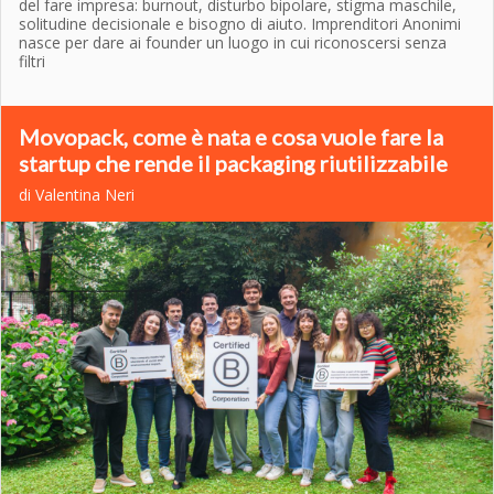
del fare impresa: burnout, disturbo bipolare, stigma maschile,
solitudine decisionale e bisogno di aiuto. Imprenditori Anonimi
nasce per dare ai founder un luogo in cui riconoscersi senza
filtri
Movopack, come è nata e cosa vuole fare la
startup che rende il packaging riutilizzabile
di Valentina Neri