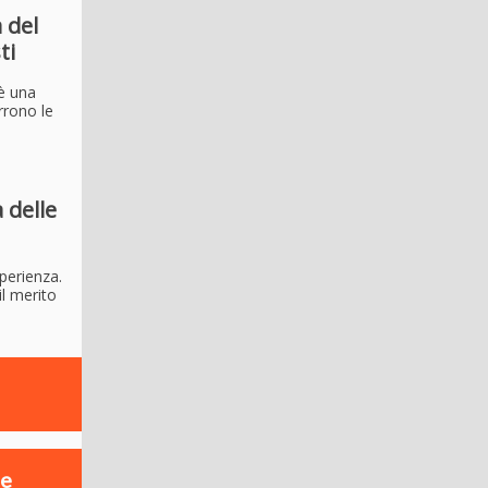
 del
ti
 è una
rrono le
à delle
sperienza.
il merito
 e