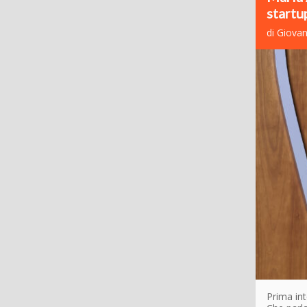
startup
di Giovan
Prima int