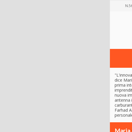
N.5
"L'innova
dice Mari
prima int
imprendit
nuova imp
antenna i
carburant
Farhad A
personale
Maria 