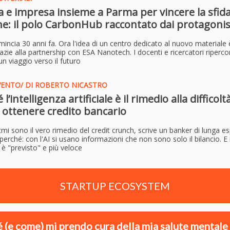
a e impresa insieme a Parma per vincere la sfida
e: il polo CarbonHub raccontato dai protagonis
incia 30 anni fa. Ora l'idea di un centro dedicato al nuovo materiale
razie alla partnership con ESA Nanotech. I docenti e ricercatori riperco
un viaggio verso il futuro
VENTO/ DI ROBERTO NICASTRO
l’intelligenza artificiale è il rimedio alla difficolt
 ottenere credito bancario
itmi sono il vero rimedio del credit crunch, scrive un banker di lunga e
perché: con l'AI si usano informazioni che non sono solo il bilancio. E 
o è "previsto" e più veloce
STARTUP ECOSYSTEM
 (e come) mi prendo cura della mia salute mentale