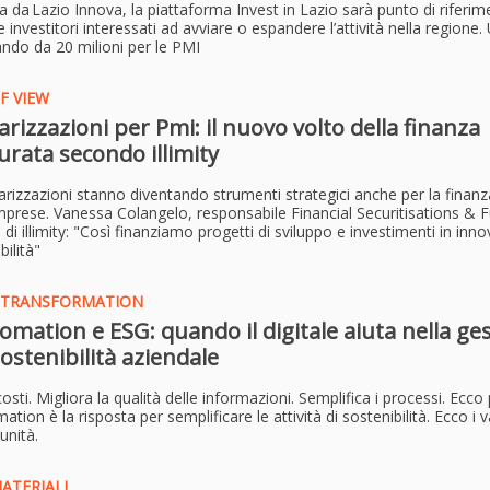
a da Lazio Innova,
la piattaforma Invest in Lazio sarà punto di riferi
 investitori interessati ad avviare o espandere l’attività nella regione.
ndo da 20 milioni per le PMI
F VIEW
arizzazioni per Pmi: il nuovo volto della finanza
urata secondo illimity
arizzazioni stanno diventando strumenti strategici anche per la finanz
mprese. Vanessa Colangelo, responsabile Financial Securitisations & 
 di illimity: "Così finanziamo progetti di sviluppo e investimenti in inn
bilità"
L TRANSFORMATION
omation e ESG: quando il digitale aiuta nella ge
sostenibilità aziendale
costi. Migliora la qualità delle informazioni. Semplifica i processi. Ecco
mation è la risposta per semplificare le attività di sostenibilità. Ecco i 
unità.
ATERIALI