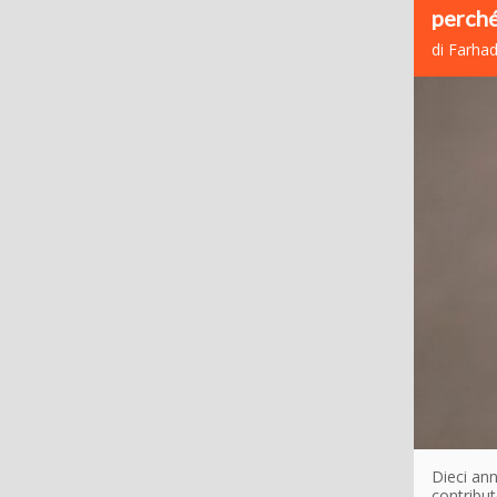
perché
di Farh
Dieci ann
contribut