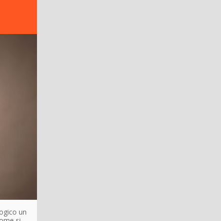
logico un
come si