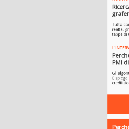
Ricerc
grafen
Tutto com
realtà, g
tappe di 
L'INTER
Perché 
PMI di
Gli algor
E spiega 
creditizi
Perché