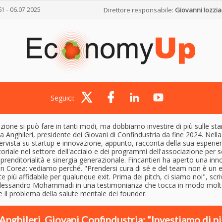
61 - 06.07.2025
Direttore responsabile:
Giovanni Iozzia
Seguici:
zione si può fare in tanti modi, ma dobbiamo investire di più sulle sta
a Anghileri, presidente dei Giovani di Confindustria da fine 2024. Nell
ervista su startup e innovazione, appunto, racconta della sua esperie
oriale nel settore dell'acciaio e dei programmi dell'associazione per 
renditorialità e sinergia generazionale. Fincantieri ha aperto una inn
n Corea: vediamo perché. "Prendersi cura di sé e del team non è un ext
e più affidabile per qualunque exit. Prima dei pitch, ci siamo noi", scri
lessandro Mohammadi in una testimonianza che tocca in modo mol
 il problema della salute mentale dei founder.
Anghileri, Giovani Confindustria: “Investiamo di pi