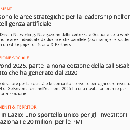
EMENT
sono le aree strategiche per la leadership nell’e
telligenza artificiale
Driven Networking, Navigazione dell’incertezza e Gestione della work
ono le aree individuate da due ricerche parallele (top manager e studen
in un white paper di Buono & Partners
IONE SOCIALE
nd 2025, parte la nona edizione della call Sisal:
tto che ha generato dal 2020
 di valore per la società e le comunità coinvolte per ogni euro investito
OI di GoBeyond, che nell'edizione 2025 ha una novità: un premio per
zionalizzazione
MENTI & TERRITORI
 in Lazio: uno sportello unico per gli investitori
azionali e 20 milioni per le PMI