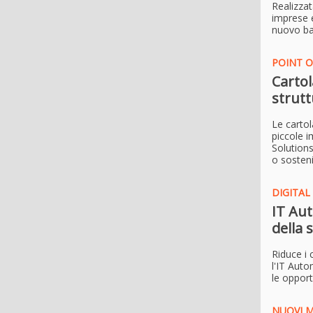
Realizzat
imprese e
nuovo ba
POINT O
Cartol
strutt
Le cartol
piccole i
Solutions
o sosteni
DIGITA
IT Aut
della 
Riduce i 
l'IT Auto
le opport
NUOVI M