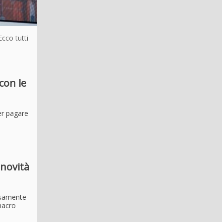
Ecco tutti
con le
er pagare
 novità
isamente
 macro