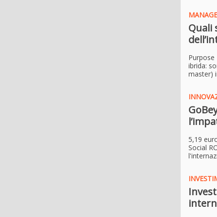
MANAG
Quali 
dell’in
Purpose 
ibrida: s
master) 
INNOVAZ
GoBeyo
l’impa
5,19 euro
Social R
l'interna
INVESTI
Invest
intern