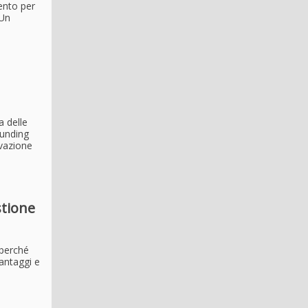
mento per
 Un
a delle
Funding
ovazione
stione
 perché
vantaggi e