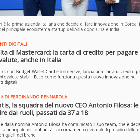
ri è la prima azienda italiana che decide di fare innovazione in Corea. 
del principale ecosistema startup dell’Asia dopo Cina e India
TI DIGITALI
lta di Mastercard: la carta di credito per pagare 
valute, anche in Italia
rd, con Budget Wallet Card e Immersve, lancia una carta di credito p
iptovalute stabili. Ecco come funziona questa nuova innovazione nei
 digitali
SI/ DI FERDINANDO PENNAROLA
ntis, la squadra del nuovo CEO Antonio Filosa: le
ire dai ruoli, passati da 37 a 18
e dalla nomina Antonio Filosa ha comunicato il suo team, che è dec
. La principale discontinuità: l’accorpamento dei ruoli di presidio delle
on quelli dei brand