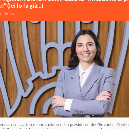
!” (lei lo fa già…)
ni Iozzia
ervista su startup e innovazione della presidente dei Giovani di Confin