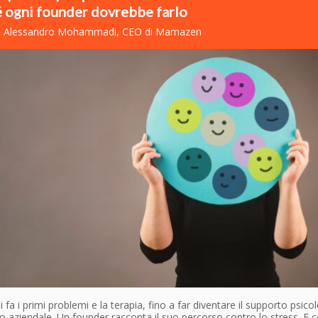
 ogni founder dovrebbe farlo
ad Alessandro Mohammadi, CEO di Mamazen
i fa i primi problemi e la terapia, fino a far diventare il supporto psico
o aziendale. Un founder racconta il suo percorso contro lo stress. E 