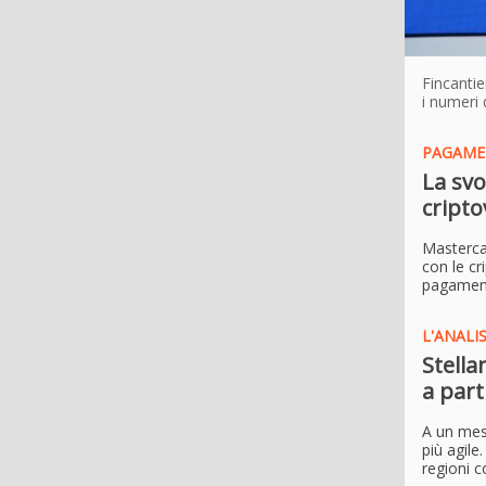
Fincantie
i numeri 
PAGAMEN
La svo
cripto
Masterca
con le cr
pagamenti
L'ANALI
Stella
a part
A un mes
più agile
regioni c