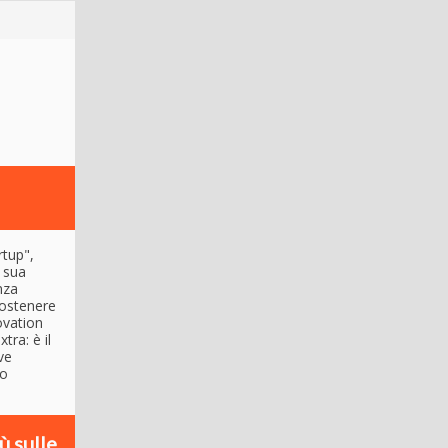
rtup",
a sua
nza
sostenere
ovation
ra: è il
ve
to
ù sulle