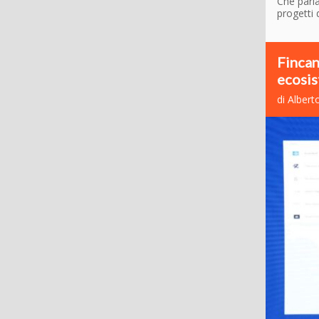
Che parla
progetti 
Fincan
ecosis
di Albert