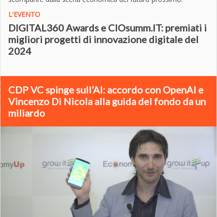
L'EVENTO
DIGITAL360 Awards e CIOsumm.IT: premiati i
migliori progetti di innovazione digitale del
2024
CDP VC spinge sull’AI: accordo con OpenAI e
Vincenzo Di Nicola alla guida del fondo da un
miliardo