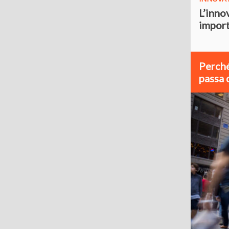
L’inno
import
Perché
passa 