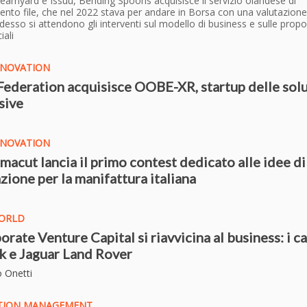
eamyard e Issuu, Bending Spoons acquisisce il servizio olandese di
ento file, che nel 2022 stava per andare in Borsa con una valutazione
Adesso si attendono gli interventi sul modello di business e sulle prop
ali
NNOVATION
Federation acquisisce OOBE-XR, startup delle sol
sive
NNOVATION
acut lancia il primo contest dedicato alle idee di
zione per la manifattura italiana
ORLD
orate Venture Capital si riavvicina al business: i ca
 e Jaguar Land Rover
o Onetti
TION MANAGEMENT