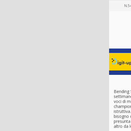
N.5
Bending 
settiman
voci di m
champion 
istruttiv
bisogno 
presunta 
altro da