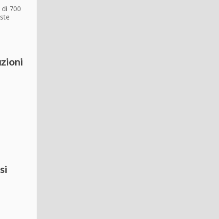
 di 700
oste
uzioni
si