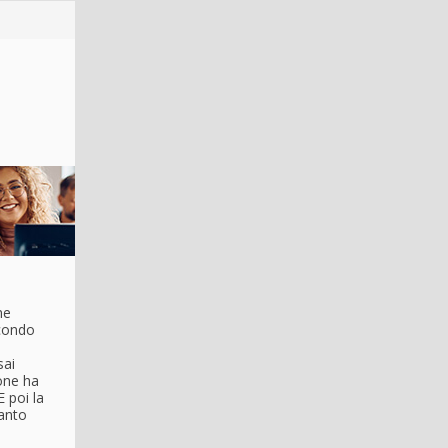
me
econdo
sai
ione ha
 poi la
tanto