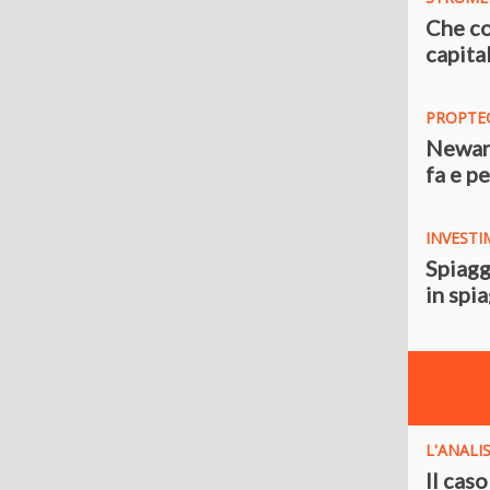
Che co
capital
PROPTE
Newarc
fa e p
INVESTI
Spiagg
in spi
L'ANALIS
Il cas