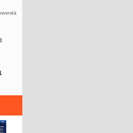
niversità
l
1