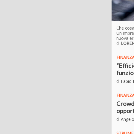
Che cosa 
Un impre
nuova er
di
LORE
FINANZ
“Effic
funzio
di Fabio
FINANZA
Crowdin
opport
di Angel
STRUME