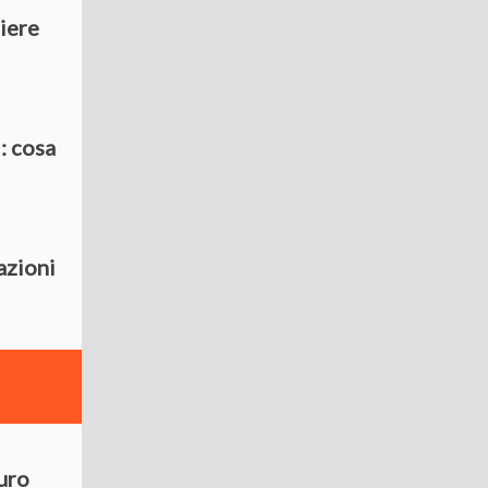
iere
: cosa
azioni
turo