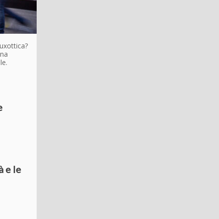
Luxottica?
una
ale.
e
à e le