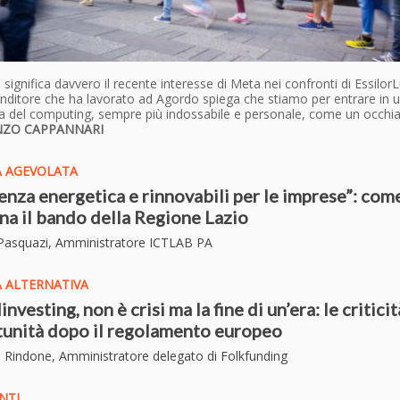
significa davvero il recente interesse di Meta nei confronti di Essilor
nditore che ha lavorato ad Agordo spiega che stiamo per entrare in 
a del computing, sempre più indossabile e personale, come un occhi
NZO CAPPANNARI
A AGEVOLATA
ienza energetica e rinnovabili per le imprese”: com
na il bando della Regione Lazio
 Pasquazi, Amministratore ICTLAB PA
 ALTERNATIVA
vesting, non è crisi ma la fine di un’era: le criticit
unità dopo il regolamento europeo
o Rindone, Amministratore delegato di Folkfunding
NTI