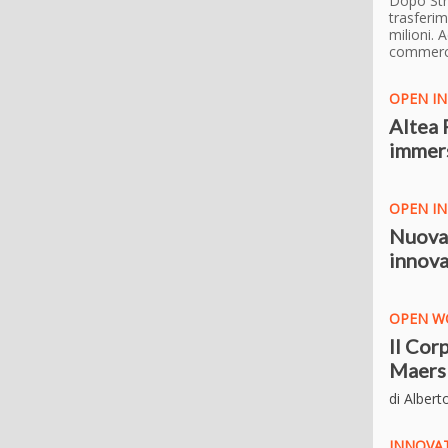
Dopo Str
trasferim
milioni. 
commerci
OPEN I
Altea 
immer
OPEN I
Nuovam
innova
OPEN W
Il Corp
Maersk
di Albert
INNOVA