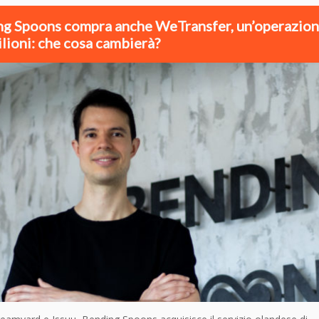
g Spoons compra anche WeTransfer, un’operazion
lioni: che cosa cambierà?