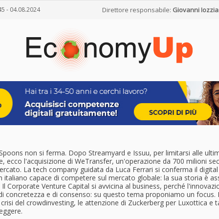
45 - 04.08.2024
Direttore responsabile:
Giovanni Iozzia
Spoons non si ferma. Dopo Streamyard e Issuu, per limitarsi alle ulti
e, ecco l'acquisizione di WeTransfer, un'operazione da 700 milioni s
ercato. La tech company guidata da Luca Ferrari si conferma il digital
italiano capace di competere sul mercato globale: la sua storia è as
a. Il Corporate Venture Capital si avvicina al business, perché l'innovaz
di concretezza e di consenso: su questo tema proponiamo un focus. E
crisi del crowdinvesting, le attenzione di Zuckerberg per Luxottica e 
 leggere.