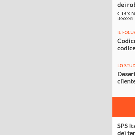
dei ro
di Ferdin
Bocconi
IL FOCU
Codice
codice
LO STU
Desert
client
SPS It
dei tem