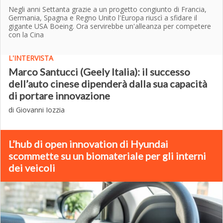
Negli anni Settanta grazie a un progetto congiunto di Francia,
Germania, Spagna e Regno Unito l'Europa riuscì a sfidare il
gigante USA Boeing. Ora servirebbe un'alleanza per competere
con la Cina
L'INTERVISTA
Marco Santucci (Geely Italia): il successo
dell’auto cinese dipenderà dalla sua capacità
di portare innovazione
di Giovanni Iozzia
L’hub di open innovation di Hyundai
scommette su un biomateriale per gli interni
dei veicoli