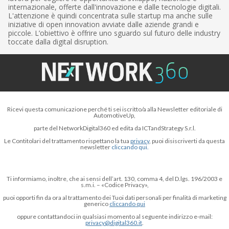
internazionale, offerte dall'innovazione e dalle tecnologie digitali.
L'attenzione è quindi concentrata sulle startup ma anche sulle
iniziative di open innovation avviate dalle aziende grandi e
piccole. L’obiettivo è offrire uno sguardo sul futuro delle industry
toccate dalla digital disruption.
Ricevi questa comunicazione perché ti sei iscritto/a alla Newsletter editoriale di
AutomotiveUp,
parte del NetworkDigital360 ed edita da ICTandStrategy S.r.l.
Le Contitolari del trattamento rispettano la tua
privacy
, puoi disiscriverti da questa
newsletter
cliccando qui.
Ti informiamo, inoltre, che ai sensi dell’art. 130, comma 4, del D.lgs. 196/2003 e
s.m.i. – «Codice Privacy»,
puoi opporti fin da ora al trattamento dei Tuoi dati personali per finalità di marketing
generico
cliccando qui
oppure contattandoci in qualsiasi momento al seguente indirizzo e-mail:
privacy@digital360.it
.