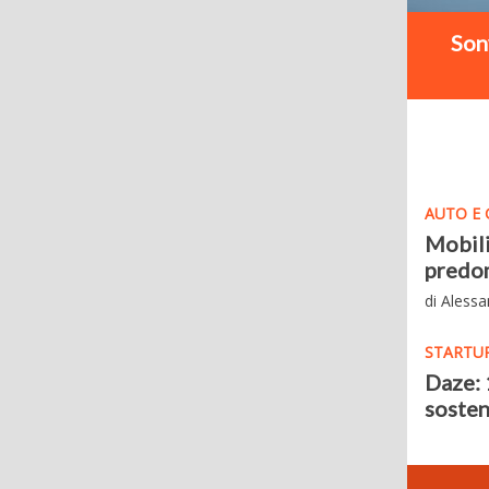
Son
AUTO E 
Mobili
predom
di Aless
STARTU
Daze: 
sosten