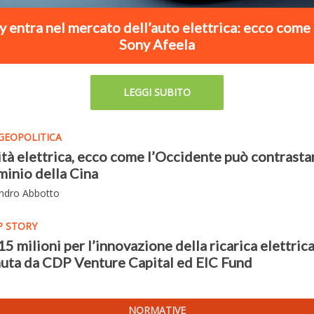
y entra nel mercato dell’auto elettrica: ecco come 
Sony Afeela
LEGGI SUBITO
GEOPOLITICA
tà elettrica, ecco come l’Occidente può contrastar
inio della Cina
andro Abbotto
P STORY
15 milioni per l’innovazione della ricarica elettric
uta da CDP Venture Capital ed EIC Fund
NORMATIVE