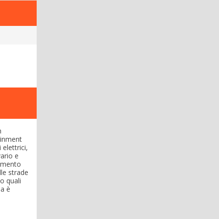
n
ainment
elettrici,
ario e
lamento
lle strade
o quali
ia è