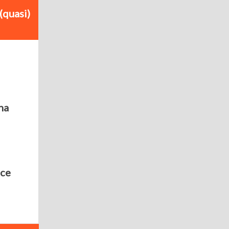
 (quasi)
na
ice