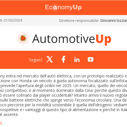
6 -21/02/2024
Direttore responsabile:
Giovanni Iozzia
Seguici:
y entra nel mercato dell'auto elettrica, con un prototipo realizzato i
azione con Honda: un veicolo a guida autonoma focalizzato sull'infot
i prevede l'apertura degli ordini nel 2025. Un mercato, quello dei veicoli 
iù competitivo, e al momento dominato dalla Cina: perchè questo div
 essere colmato dai player occidentali? Intanto arriva il nuovo rego
ulle batterie elettriche che spinge verso l'economia circolare. Una de
co percorse per la mobilità sostenibile è quella dell'idrogeno: vediam
rospettive e i vantaggi di questo tipo di alimentazione e perché in Ital
é assente.
I