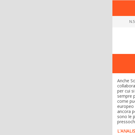
N.5
Anche Son
collabor
per cui s
sempre p
come può
europeo s
ancora po
sono le p
pressoch
L'ANALIS