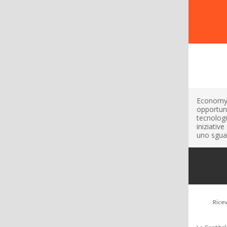
EconomyUp
opportuni
tecnologi
iniziativ
uno sguar
Ricev