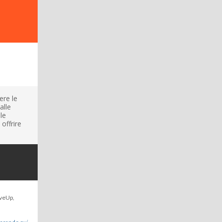
ere le
alle
le
 offrire
iveUp,