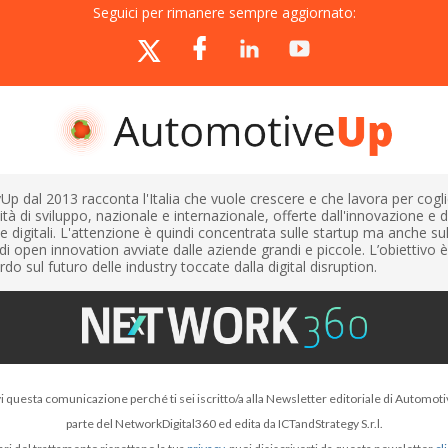
Seguici per rimanere sempre aggiornato:
 dal 2013 racconta l'Italia che vuole crescere e che lavora per cogli
tà di sviluppo, nazionale e internazionale, offerte dall'innovazione e d
e digitali. L'attenzione è quindi concentrata sulle startup ma anche sul
e di open innovation avviate dalle aziende grandi e piccole. L’obiettivo è
do sul futuro delle industry toccate dalla digital disruption.
i questa comunicazione perché ti sei iscritto/a alla Newsletter editoriale di Automot
parte del NetworkDigital360 ed edita da ICTandStrategy S.r.l.