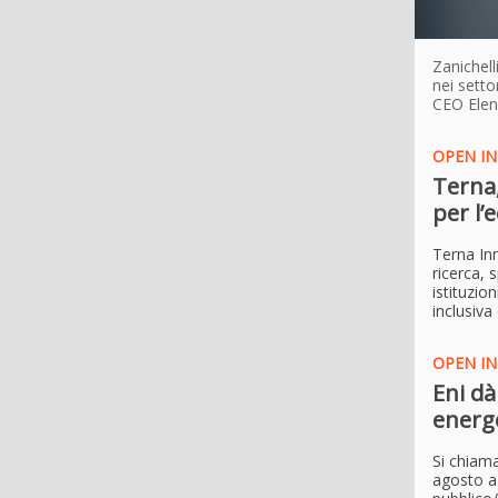
Zanichell
nei setto
CEO Elen
OPEN I
Terna,
per l’
Terna In
ricerca, 
istituzio
inclusiva
OPEN I
Eni dà
energe
Si chiama
agosto a 