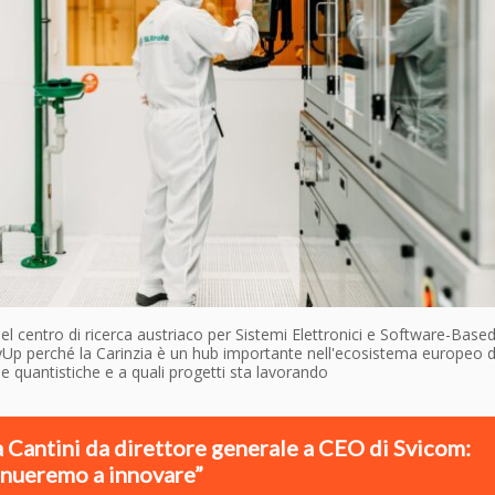
l centro di ricerca austriaco per Sistemi Elettronici e Software-Base
p perché la Carinzia è un hub importante nell'ecosistema europeo d
e quantistiche e a quali progetti sta lavorando
a Cantini da direttore generale a CEO di Svicom:
nueremo a innovare”