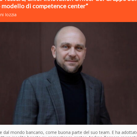
 modello di competence center”
ni Iozzia
e dal mondo bancario, come buona parte del suo team. E ha adottat