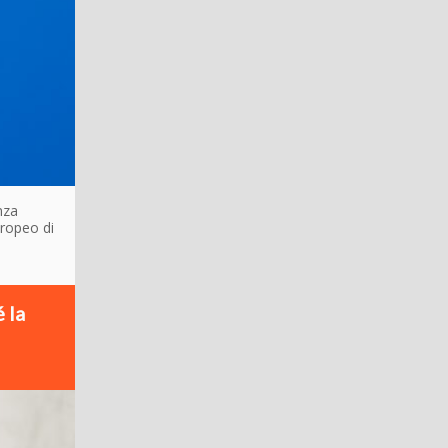
nza
uropeo di
 la