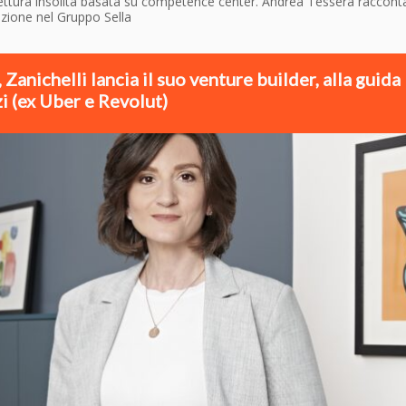
tettura insolita basata su competence center. Andrea Tessera raccont
azione nel Gruppo Sella
 Zanichelli lancia il suo venture builder, alla guida
i (ex Uber e Revolut)