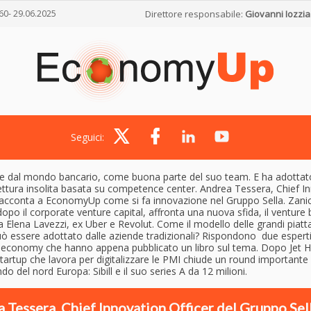
60- 29.06.2025
Direttore responsabile:
Giovanni Iozzia
Seguici:
e dal mondo bancario, come buona parte del suo team. E ha adottat
ettura insolita basata su competence center. Andrea Tessera, Chief I
 racconta a EconomyUp come si fa innovazione nel Gruppo Sella. Zanic
dopo il corporate venture capital, affronta una nuova sfida, il venture b
 a Elena Lavezzi, ex Uber e Revolut. Come il modello delle grandi piat
può essere adottato dalle aziende tradizionali? Rispondono due esperti
 economy che hanno appena pubblicato un libro sul tema. Dopo Jet H
startup che lavora per digitalizzare le PMI chiude un round importante
do del nord Europa: Sibill e il suo series A da 12 milioni.
 Tessera, Chief Innovation Officer del Gruppo Sella