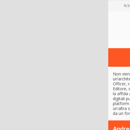
N.5
Non vien
un’archit
Officer,
Editore, 
la affida
digitali 
platform
un'altra 
da un fon
Andrea