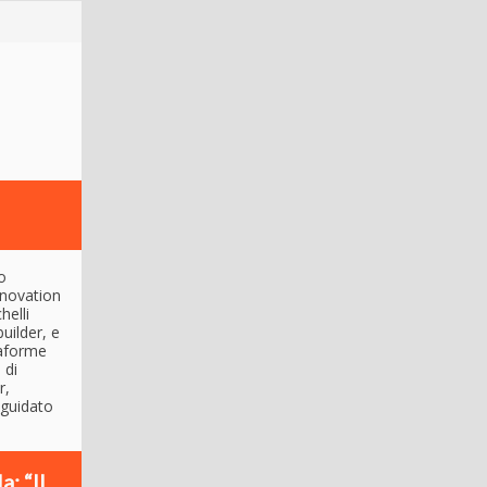
o
nnovation
helli
uilder, e
taforme
 di
r,
 guidato
: “Il