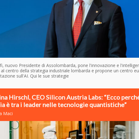
ffi, nuovo Presidente di Assolombarda, pone l'innovazione e l'intellige
le al centro della strategia industriale lombarda e propone un centro e
azione sull'AI. Qui le sue strategie
ina Hirschl, CEO Silicon Austria Labs: “Ecco perché
ia è tra i leader nelle tecnologie quantistiche”
na Maci