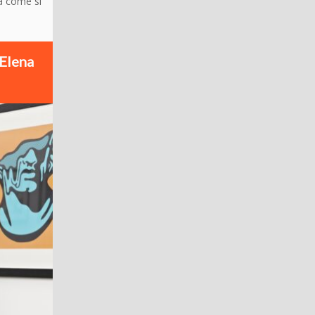
a come si
 Elena