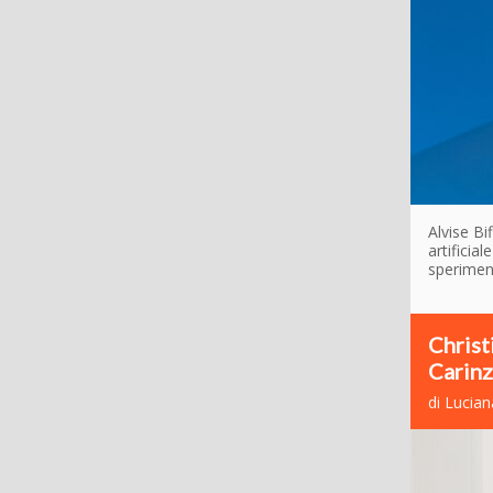
Alvise Bi
artificia
speriment
Christ
Carinz
di Lucia