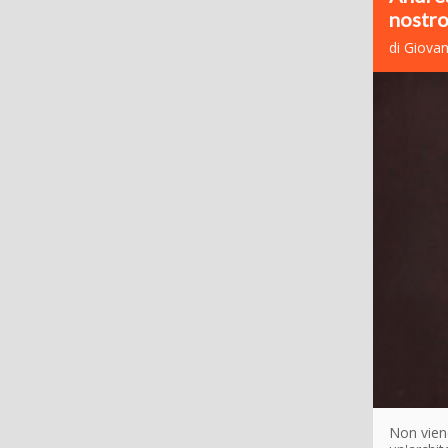
nostro
di Giovan
Non vien