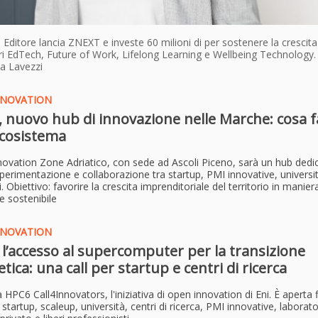
i Editore lancia ZNEXT e investe 60 milioni di per sostenere la crescita
ri EdTech, Future of Work, Lifelong Learning e Wellbeing Technology. C
a Lavezzi
NNOVATION
 nuovo hub di innovazione nelle Marche: cosa f
ecosistema
novation Zone Adriatico, con sede ad Ascoli Piceno, sarà un hub dedi
sperimentazione e collaborazione tra startup, PMI innovative, universi
ni. Obiettivo: favorire la crescita imprenditoriale del territorio in manier
 e sostenibile
NNOVATION
 l’accesso al supercomputer per la transizione
tica: una call per startup e centri di ricerca
 HPC6 Call4Innovators, l'iniziativa di open innovation di Eni. È aperta f
startup, scaleup, università, centri di ricerca, PMI innovative, laborato