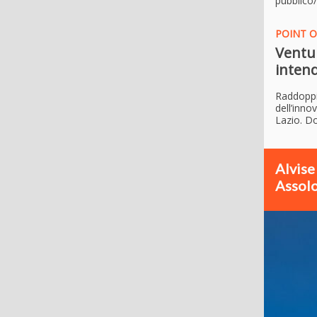
pubblico/
POINT O
Ventur
intend
Raddoppia
dell’inno
Lazio. Do
Alvise
Assolo