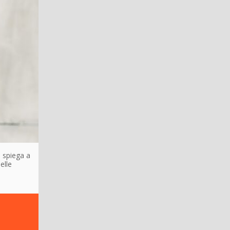
d spiega a
elle