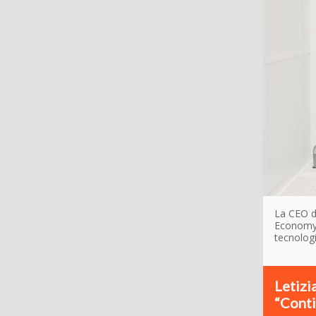
La CEO de
EconomyU
tecnologi
Letizi
“Conti