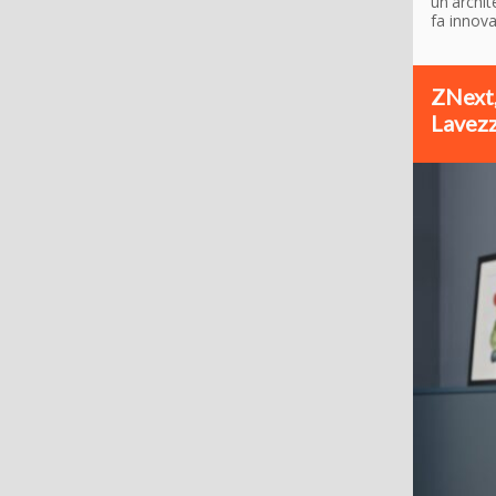
un'archi
fa innov
ZNext,
Lavezz