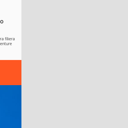
io
ra filiera
Venture