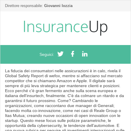
Direttore responsabile:
Giovanni Iozzia
Seguici:
La fiducia dei consumatori nelle assicurazioni è in calo, rivela il
Global Safety Report di wefox, mentre si affacciano sul mercato
competitor che si chiamano Amazon e Apple. Il digitale sarà
sempre di più leva strategica per mantenere clienti e posizioni.
Ecco perché c'è gran fermento anche sulla scena europea e
italiana dell'insurtech, finalmente. C'è da colmare un ritardo e da
garantirsi il futuro prossimo. Come? Cambiando le
organizzazioni, come raccontano due manager di Generali;
facendo molta co-innovazione, come nei casi di Reale Group o
Itas Mutua; creando nuove occasioni di open innovation con le
startup. Questo mese focus sulle polizze parametriche, le
opportunità della cybersecurity, le tendenze dell'automotive. E
una nuova rubrica per seguire gli investimenti internazionali sulle