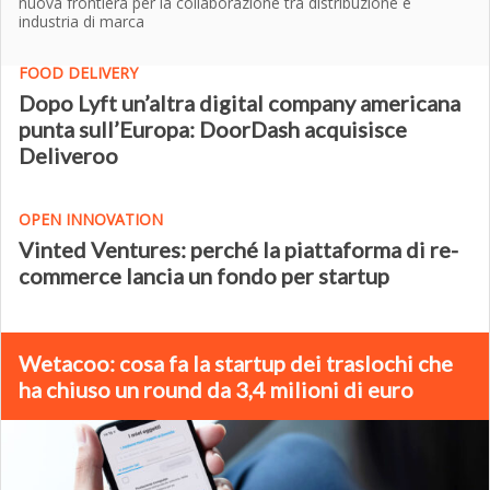
nuova frontiera per la collaborazione tra distribuzione e
industria di marca
FOOD DELIVERY
Dopo Lyft un’altra digital company americana
punta sull’Europa: DoorDash acquisisce
Deliveroo
OPEN INNOVATION
Vinted Ventures: perché la piattaforma di re-
commerce lancia un fondo per startup
Wetacoo: cosa fa la startup dei traslochi che
ha chiuso un round da 3,4 milioni di euro