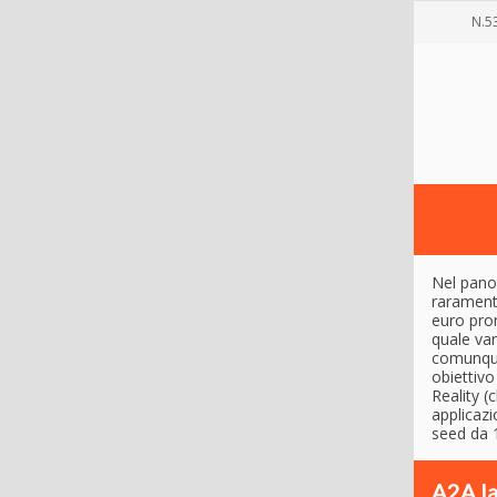
N.5
Nel panor
raramente
euro pro
quale var
comunque,
obiettivo
Reality (
applicazi
seed da 1
A2A la