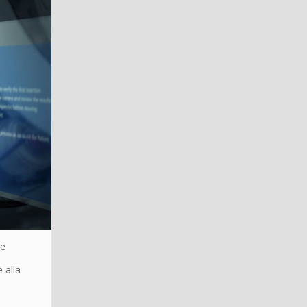
le
 alla