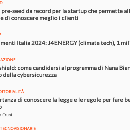
ND
i, pre-seed da record per la startup che permette al
e di conoscere meglio i clienti
P
imenti Italia 2024: J4ENERGY (climate tech), 1 mi
RAZIONE
hield: come candidarsi al programma di Nana Bian
p della cybersicurezza
ITORIALITÀ
rtanza di conoscere la legge e le regole per fare b
p
a Crupi
TECNOVISIONARIE