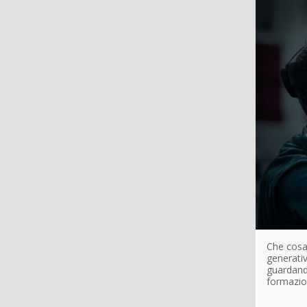
Che cosa 
generativ
guardando
formazi