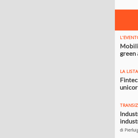
L'EVENT
Mobili
green 
LA LISTA
Fintec
unicor
TRANSIZ
Indust
indust
di Pierlu