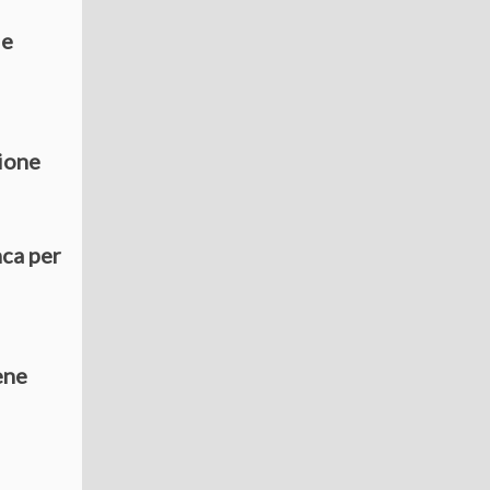
le
lione
ca per
ene