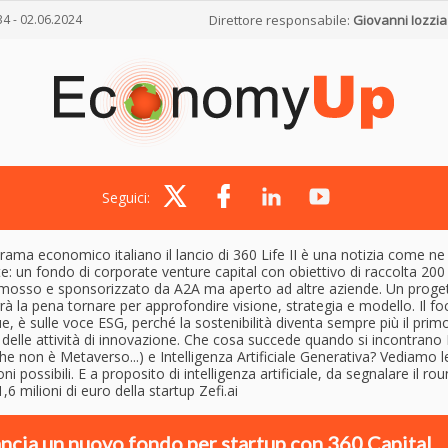
34 - 02.06.2024
Direttore responsabile:
Giovanni Iozzia
Seguici:
ama economico italiano il lancio di 360 Life II è una notizia come ne
: un fondo di corporate venture capital con obiettivo di raccolta 200 
mosso e sponsorizzato da A2A ma aperto ad altre aziende. Un proget
rà la pena tornare per approfondire visione, strategia e modello. Il fo
 è sulle voce ESG, perché la sostenibilità diventa sempre più il prim
 delle attività di innovazione. Che cosa succede quando si incontrano
che non è Metaverso...) e Intelligenza Artificiale Generativa? Vediamo l
oni possibili. E a proposito di intelligenza artificiale, da segnalare il ro
,6 milioni di euro della startup Zefi.ai
ncia un nuovo fondo per startup con 360 Capital.