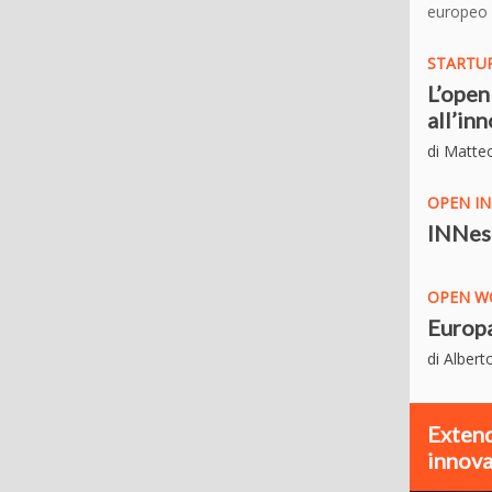
europeo
STARTUP
L’open
all’in
di Matte
OPEN I
INNest
OPEN W
Europa
di Albert
Extend
innova