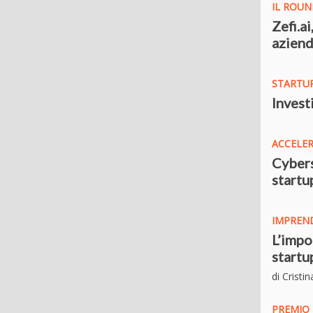
IL ROU
Zefi.a
aziend
STARTU
Invest
ACCELE
Cybers
startu
IMPREND
L’impo
startu
di Cristin
PREMIO 