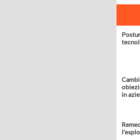
Postur
tecnol
Cambio
obiezi
in azi
Remedi
l’esplo