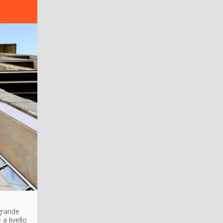
 grande
a livello