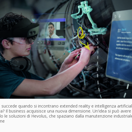
succede quando si incontrano extended reality e intelligenza artificia
a? Il business acquisisce una nuova dimensione. Un'idea si può avere
 le soluzioni di Hevolus, che spaziano dalla manutenzione industriale
one