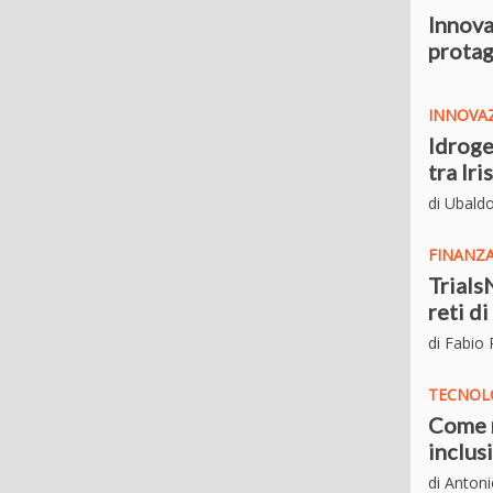
Innova
protag
INNOVAZ
Idroge
tra Ir
di Ubald
FINANZ
Trials
reti d
di Fabio
TECNOL
Come r
inclus
di Anton