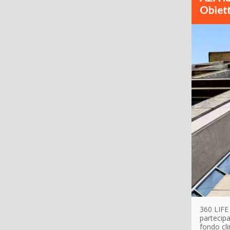
Obiett
360 LIFE 
partecipa
fondo cli