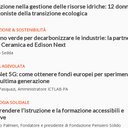
zione nella gestione delle risorse idriche: 12 don
oniste della transizione ecologica
IONE & SOSTENIBILITÀ
no verde per decarbonizzare le industrie: la partn
is Ceramica ed Edison Next
o Sedd
a
A AGEVOLATA
Net 5G: come ottenere fondi europei per sperimen
i ultima generazione
 Pasquazi, Amministratore ICTLAB PA
OGIA SOLIDALE
endere l’istruzione e la formazione accessibili e
ive
io Palmieri, Fondatore e presidente di Fondazione Pensiero Solido