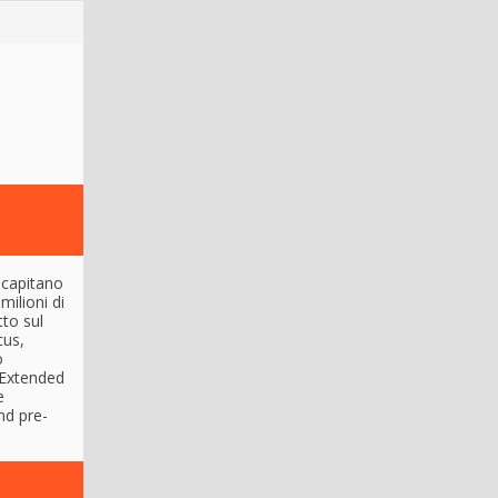
 capitano
milioni di
to sul
cus,
o
 Extended
e
und pre-