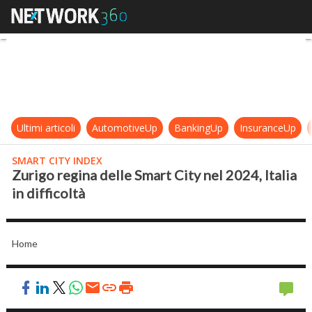
Zurigo regina delle Smart City nel 20
Ultimi articoli
AutomotiveUp
BankingUp
InsuranceUp
SMART CITY INDEX
Zurigo regina delle Smart City nel 2024, Italia
in difficoltà
Home