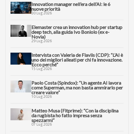
Innovation manager nell’era dell’AI: le 6
nuove priorità
30 Lug 2026
Elemaster crea un innovation hub per startup
deep tech, alla guida Ivo Boniolo (ex e-
Novia)
29 Lug 2026
Intervista con Valeria de Flaviis (CDP): “L’AI è
uno dei migliori alleati per chi fa innovazione.
Ecco perché”
15 Lug 2026
Paolo Costa (Spindox): “Un agente AI lavora
come Superman, ma non basta ammirarlo per
creare valore”
10 Lug 2026
Matteo Musa (Fitprime): “Con la disciplina
da rugbista ho fatto impresa senza
spezzarmi”
07 Lug 2026