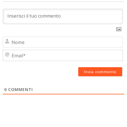
N
Em
0
COMMENTI