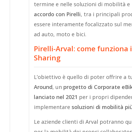
termine e nelle soluzioni di mobilità 
accordo con Pirelli
, tra i principali pr
essere interamente focalizzato sul me
ad auto, moto e bici.
Pirelli-Arval: come funziona 
Sharing
L’obiettivo è quello di poter offrire a tut
Around
, un
progetto di Corporate eBik
lanciato nel 2021
per i propri dipenden
implementare
soluzion
i
di mobilità più
Le aziende clienti di Arval potranno qu
per la mobilità dei propri collaboratori