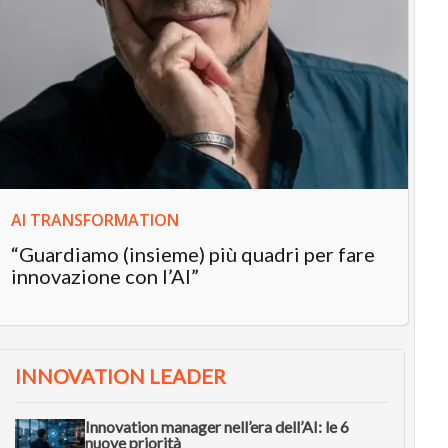
IN
In
“L
in
AI TRANSFORMATION
“Guardiamo (insieme) più quadri per fare
innovazione con l’AI”
INNOVATION LEADER
Innovation manager nell’era dell’AI: le 6
nuove priorità