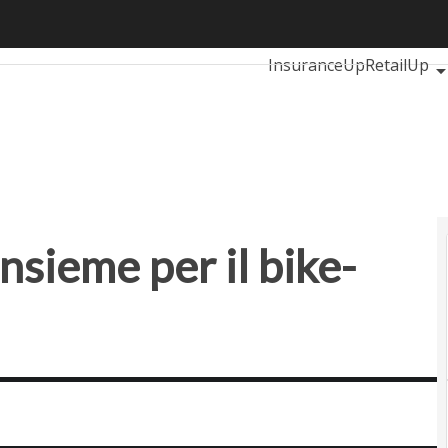
nsieme per il bike-sharing alle aziende
Ultimi articoli
Automoti
InsuranceUp
RetailUp
Proptech
Startup
 insieme per il bike-