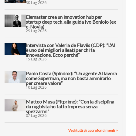
30 Lug 2026
Elemaster crea un innovation hub per
startup deep tech, alla guida Ivo Boniolo (ex
e-Novia)
29 Lug 2026
Intervista con Valeria de Flaviis (CDP): “L’AI
è uno dei migliori alleati per chi fa
innovazione. Ecco perché”
15 Lug 2026
Paolo Costa (Spindox): “Un agente AI lavora
come Superman, ma non basta ammirarlo
per creare valore”
10 Lug 2026
Matteo Musa (Fitprime): “Con la disciplina
da rugbista ho fatto impresa senza
spezzarmi”
07 Lug 2026
Vedi tutti gli approfondimenti >