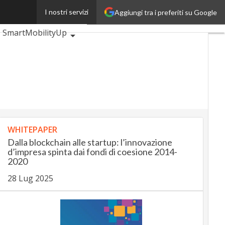
I nostri servizi
Aggiungi tra i preferiti su Google
veUp
BankingUp
SmartMobilityUp
WHITEPAPER
Dalla blockchain alle startup: l’innovazione
d’impresa spinta dai fondi di coesione 2014-
2020
28 Lug 2025