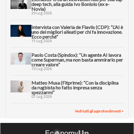
deep tech, alla guida Ivo Boniolo (ex e-
Novia)
29 Lug 2026
Intervista con Valeria de Flaviis (CDP): “L’AI è
uno dei migliori alleati per chi fa innovazione.
Ecco perché”
15 Lug 2026
Paolo Costa (Spindox): “Un agente AI lavora
come Superman, ma non basta ammirarlo per
creare valore”
10 Lug 2026
Matteo Musa (Fitprime): “Con la disciplina
da rugbista ho fatto impresa senza
spezzarmi”
07 Lug 2026
Vedi tutti gli approfondimenti >