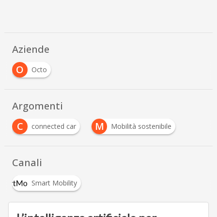
Aziende
O
Octo
Argomenti
C
M
connected car
Mobilità sostenibile
Canali
Smart Mobility