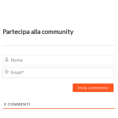
Partecipa alla community
N
Em
0
COMMENTI