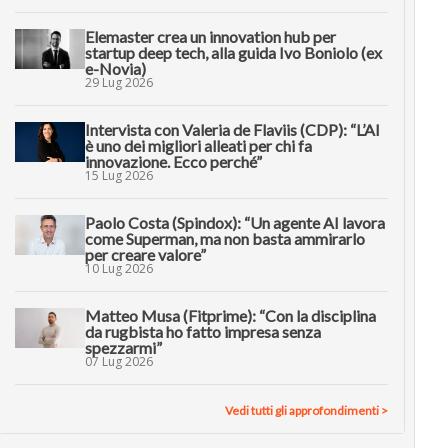
Elemaster crea un innovation hub per
startup deep tech, alla guida Ivo Boniolo (ex
e-Novia)
29 Lug 2026
Intervista con Valeria de Flaviis (CDP): “L’AI
è uno dei migliori alleati per chi fa
innovazione. Ecco perché”
15 Lug 2026
Paolo Costa (Spindox): “Un agente AI lavora
come Superman, ma non basta ammirarlo
per creare valore”
10 Lug 2026
Matteo Musa (Fitprime): “Con la disciplina
da rugbista ho fatto impresa senza
spezzarmi”
07 Lug 2026
Vedi tutti gli approfondimenti >