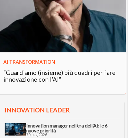
IN
In
“L
in
AI TRANSFORMATION
“Guardiamo (insieme) più quadri per fare
innovazione con l’AI”
INNOVATION LEADER
Innovation manager nell’era dell’AI: le 6
nuove priorità
30 Lug 2026