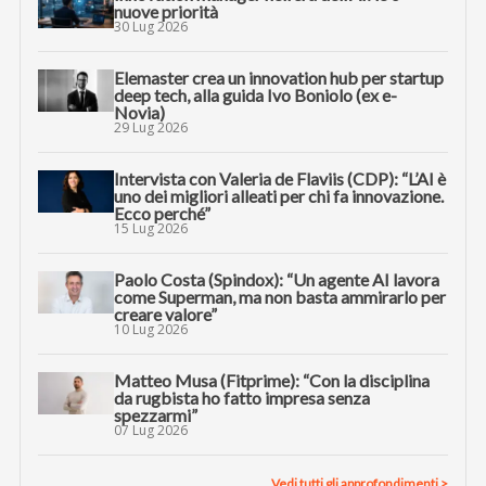
nuove priorità
30 Lug 2026
Elemaster crea un innovation hub per startup
deep tech, alla guida Ivo Boniolo (ex e-
Novia)
29 Lug 2026
Intervista con Valeria de Flaviis (CDP): “L’AI è
uno dei migliori alleati per chi fa innovazione.
Ecco perché”
15 Lug 2026
Paolo Costa (Spindox): “Un agente AI lavora
come Superman, ma non basta ammirarlo per
creare valore”
10 Lug 2026
Matteo Musa (Fitprime): “Con la disciplina
da rugbista ho fatto impresa senza
spezzarmi”
07 Lug 2026
Vedi tutti gli approfondimenti >