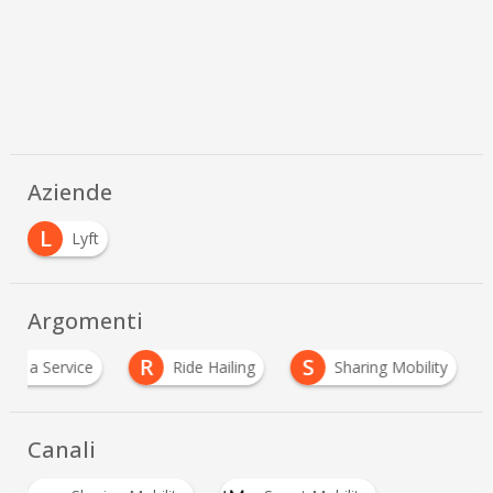
Aziende
L
Lyft
Argomenti
R
S
y as a Service
Ride Hailing
Sharing Mobility
Canali