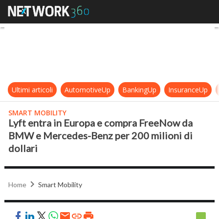
Lyft entra in Europa e compra Fr
Ultimi articoli
AutomotiveUp
BankingUp
InsuranceUp
SMART MOBILITY
Lyft entra in Europa e compra FreeNow da
BMW e Mercedes-Benz per 200 milioni di
dollari
Home
Smart Mobility