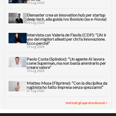
30 Lug 2026
Elemaster crea un innovation hub per startup
deep tech, alla guida Ivo Boniolo (ex e-Novia)
29 Lug 2026
Intervista con Valeria de Flaviis (CDP): “L’AI è
uno dei migliori alleati per chi fa innovazione.
Ecco perché”
15 Lug 2026
Paolo Costa (Spindox): “Un agente AI lavora
come Superman, ma non basta ammirarlo per
creare valore”
10 Lug 2026
Matteo Musa (Fitprime): “Con la disciplina da
rugbista ho fatto impresa senza spezzarmi”
07 Lug 2026
Vedi tutti gli approfondimenti >