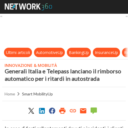
Generali Italia e Telepass lanciano 
Ultimi articoli
AutomotiveUp
BankingUp
InsuranceUp
Re
INNOVAZIONE & MOBILITÀ
Generali Italia e Telepass lanciano il rimborso
automatico per i ritardi in autostrada
Home
Smart MobilityUp