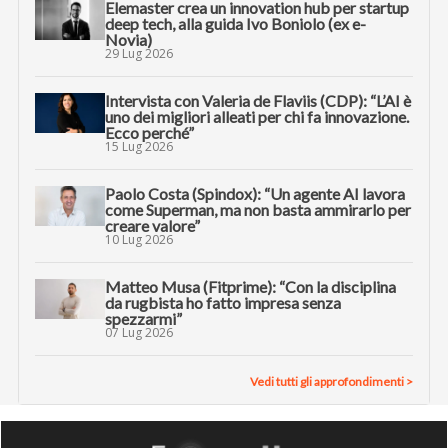
AI TRANSFORMATION
“Guardiamo (insieme) più quadri per fare
innovazione con l’AI”
INNOVATION LEADER
Innovation manager nell’era dell’AI: le 6
nuove priorità
30 Lug 2026
Elemaster crea un innovation hub per startup
deep tech, alla guida Ivo Boniolo (ex e-