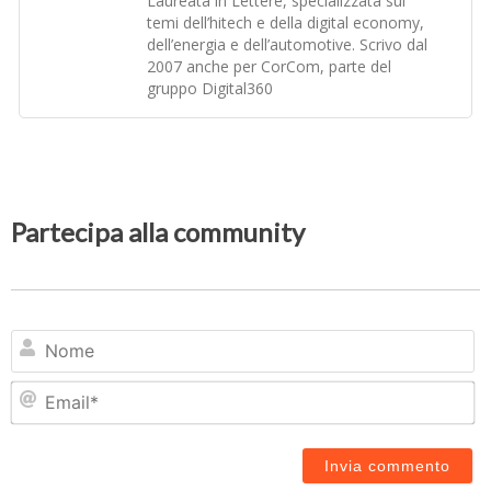
Laureata in Lettere, specializzata sui
temi dell’hitech e della digital economy,
dell’energia e dell’automotive. Scrivo dal
2007 anche per CorCom, parte del
gruppo Digital360
Partecipa alla community
N
Em