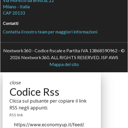
Seguici
About
Autori
Tags
Rss Feed
Privacy e Cookie Policy
Terms&Conditions Contenuti Specialistici
Cookie Center
è il più grande network in Italia di testate e portali
Nextwork360
B2B dedicati ai temi della Trasformazione Digitale e
dell’Innovazione Imprenditoriale. Ha la missione di diffondere la
cultura digitale e imprenditoriale nelle imprese e pubbliche
amministrazioni italiane.
Indirizzo
Via Moretto da Brescia, 22
Milano - Italia