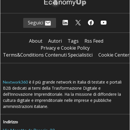
Novia)
29 Lug 2026
Intervista con Valeria de Flaviis (CDP): “L’AI è
uno dei migliori alleati per chi fa innovazione.
Ecco perché”
15 Lug 2026
Paolo Costa (Spindox): “Un agente AI lavora
come Superman, ma non basta ammirarlo per
creare valore”
10 Lug 2026
Matteo Musa (Fitprime): “Con la disciplina
da rugbista ho fatto impresa senza
spezzarmi”
07 Lug 2026
Vedi tutti gli approfondimenti >