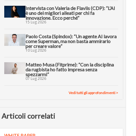
Intervista con Valeria de Flaviis (CDP): “L’AI
è uno dei migliori alleati per chi fa
innovazione. Ecco perché”
15 Lug 2026
Paolo Costa (Spindox): “Un agente AI lavora
come Superman, ma non basta ammirarlo
per creare valore”
10 Lug 2026
Matteo Musa (Fitprime): “Con la disciplina
da rugbista ho fatto impresa senza
spezzarmi”
07 Lug 2026
Vedi tutti gli approfondimenti >
Articoli correlati
WHITE PAPER