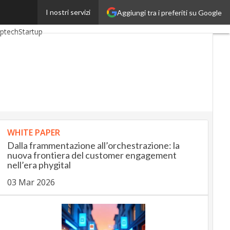
I nostri servizi
Aggiungi tra i preferiti su Google
kingUp
InsuranceUp
ptech
Startup
WHITE PAPER
Dalla frammentazione all’orchestrazione: la
nuova frontiera del customer engagement
nell’era phygital
03 Mar 2026