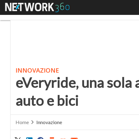
Menu
eVeryride, una sola ap
INNOVAZIONE
eVeryride, una sola
auto e bici
Home
Innovazione