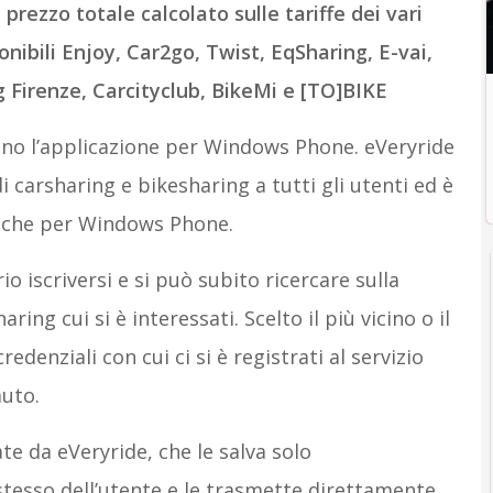
prezzo totale calcolato sulle tariffe dei vari
nibili Enjoy, Car2go, Twist, EqSharing, E-vai,
 Firenze, Carcityclub, BikeMi e [TO]BIKE
ono l’applicazione per Windows Phone. eVeryride
di carsharing e bikesharing a tutti gli utenti ed è
anche per Windows Phone.
o iscriversi e si può subito ricercare sulla
aring cui si è interessati. Scelto il più vicino o il
edenziali con cui ci si è registrati al servizio
auto.
e da eVeryride, che le salva solo
sso dell’utente e le trasmette direttamente