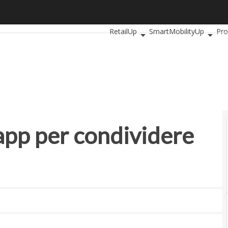
p per condividere auto e bici
Ultimi articoli
AutomotiveUp
Ban
RetailUp
SmartMobilityUp
Pro
 app per condividere