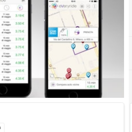
C
car
i