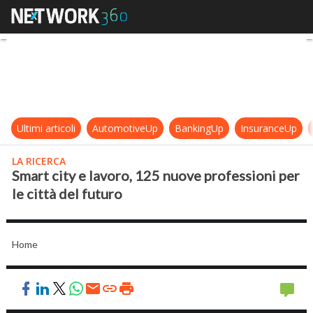
Smart city e lavoro, 125 nuove profe
Ultimi articoli
AutomotiveUp
BankingUp
InsuranceUp
LA RICERCA
Smart city e lavoro, 125 nuove professioni per
le città del futuro
Home