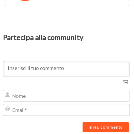
Partecipa alla community
N
Em