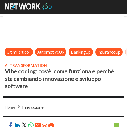
Vibe coding: cos’è, come funziona
Ultimi articoli
AutomotiveUp
BankingUp
InsuranceUp
AI TRANSFORMATION
Vibe coding: cos’è, come funziona e perché
sta cambiando innovazione e sviluppo
software
Home
Innovazione