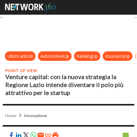
Venture capital: con la nuova strate
Ultimi articoli
AutomotiveUp
BankingUp
InsuranceUp
POINT OF VIEW
Venture capital: con la nuova strategia la
Regione Lazio intende diventare il polo più
attrattivo per le startup
Home
Innovazione