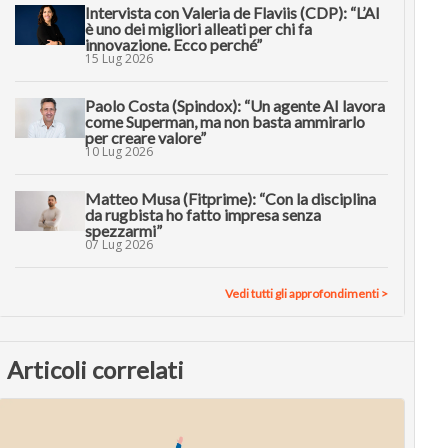
Intervista con Valeria de Flaviis (CDP): “L’AI
è uno dei migliori alleati per chi fa
innovazione. Ecco perché”
15 Lug 2026
Paolo Costa (Spindox): “Un agente AI lavora
come Superman, ma non basta ammirarlo
per creare valore”
10 Lug 2026
Matteo Musa (Fitprime): “Con la disciplina
da rugbista ho fatto impresa senza
spezzarmi”
07 Lug 2026
Vedi tutti gli approfondimenti >
Articoli correlati