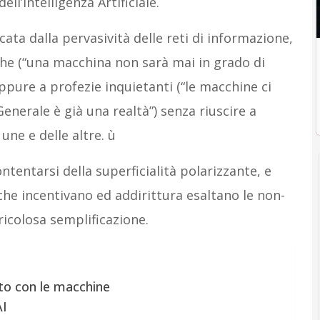
ll’Intelligenza Artificiale.
cata dalla pervasività delle reti di informazione,
iche (“una macchina non sarà mai in grado di
pure a profezie inquietanti (“le macchine ci
Generale è già una realtà”) senza riuscire a
une e delle altre. ù
tentarsi della superficialità polarizzante, e
 che incentivano ed addirittura esaltano le non-
ricolosa semplificazione.
orto con le macchine
AI