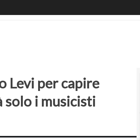
vi per capire perché l’AI sostituirà solo i musicisti medioc
 Levi per capire
 solo i musicisti