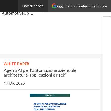
ri
I nostri servizi
Aggiungi tra i preferiti su Google
Ultimi articoli
AutomotiveUp
BankingUp
InsuranceUp
RetailUp
SmartMobilityUp
Proptech
Startup
WHITE PAPER
Agenti AI per l’automazione aziendale:
architetture, applicazioni e rischi
17 Dic 2025