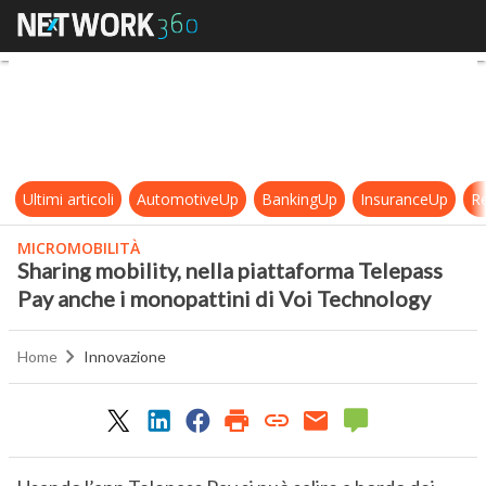
Sharing mobility, nella piattaform
Ultimi articoli
AutomotiveUp
BankingUp
InsuranceUp
Re
MICROMOBILITÀ
Sharing mobility, nella piattaforma Telepass
Pay anche i monopattini di Voi Technology
Home
Innovazione