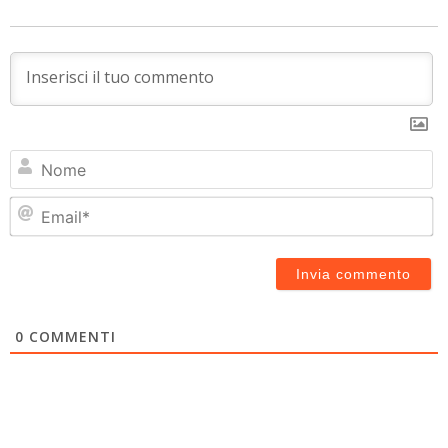
N
Em
0
COMMENTI