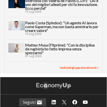
Intervista con Valeria de Flaviis (CDP): “L’AI è
uno dei migliori alleati per chi fa innovazione.
Ecco perché”
15 Lug 2026
Paolo Costa (Spindox): “Un agente AI lavora
come Superman, ma non basta ammirarlo per
creare valore”
10 Lug 2026
Matteo Musa (Fitprime): “Con la disciplina
da rugbista ho fatto impresa senza
spezzarmi”
07 Lug 2026
Vedi tutti gli approfondimenti >
Seguici