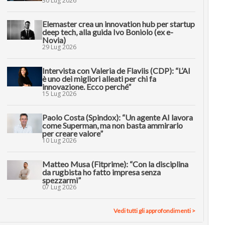
30 Lug 2026
Elemaster crea un innovation hub per startup
deep tech, alla guida Ivo Boniolo (ex e-
Novia)
29 Lug 2026
Intervista con Valeria de Flaviis (CDP): “L’AI
è uno dei migliori alleati per chi fa
innovazione. Ecco perché”
15 Lug 2026
Paolo Costa (Spindox): “Un agente AI lavora
come Superman, ma non basta ammirarlo
per creare valore”
10 Lug 2026
Matteo Musa (Fitprime): “Con la disciplina
da rugbista ho fatto impresa senza
spezzarmi”
07 Lug 2026
Vedi tutti gli approfondimenti >