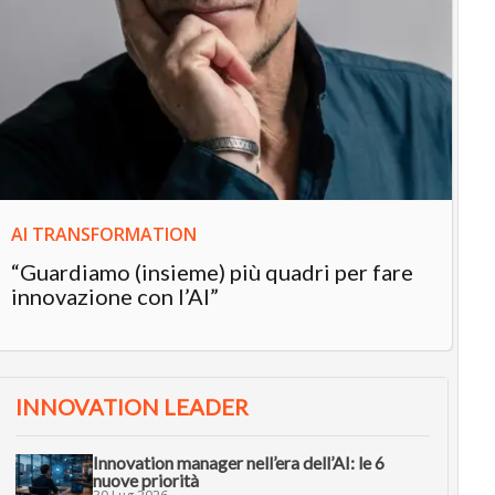
IN
In
“L
in
AI TRANSFORMATION
“Guardiamo (insieme) più quadri per fare
innovazione con l’AI”
INNOVATION LEADER
Innovation manager nell’era dell’AI: le 6
nuove priorità