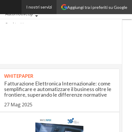
one
I nostri servizi
Aggiungi tra i preferiti su Google
Ultimi articoli
AutomotiveUp
BankingUp
InsuranceUp
RetailUp
SmartMobilityUp
Proptech
Startup
WHITEPAPER
Fatturazione Elettronica Internazionale: come
semplificare e automatizzare il business oltre le
frontiere, superando le differenze normative
27 Mag 2025