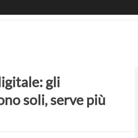
ale: gli imprenditori si sentono soli, serve più collaborazi
gitale: gli
ono soli, serve più