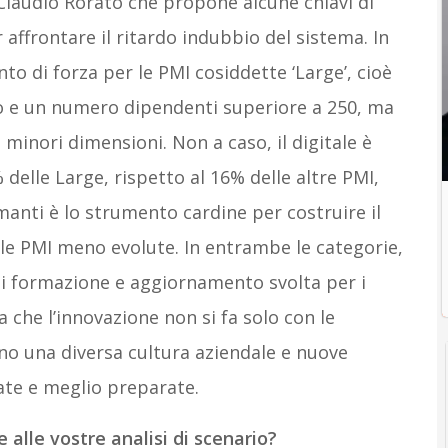
Claudio Rorato che propone alcune chiavi di
affrontare il ritardo indubbio del sistema. In
unto di forza per le PMI cosiddette ‘Large’, cioè
ro e un numero dipendenti superiore a 250, ma
i minori dimensioni. Non a caso, il digitale è
delle Large, rispetto al 16% delle altre PMI,
manti è lo strumento cardine per costruire il
elle PMI meno evolute. In entrambe le categorie,
 di formazione e aggiornamento svolta per i
 che l’innovazione non si fa solo con le
ono una diversa cultura aziendale e nuove
te e meglio preparate.
e alle vostre analisi di scenario?