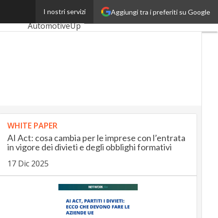
ovazione
I nostri servizi
Aggiungi tra i preferiti su Google
Ultimi articoli
AutomotiveUp
BankingUp
InsuranceUp
RetailUp
SmartMobilityUp
WHITE PAPER
Proptech
AI Act: cosa cambia per le imprese con l’entrata
Startup
in vigore dei divieti e degli obblighi formativi
17 Dic 2025