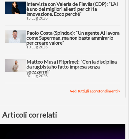
Intervista con Valeria de Flaviis (CDP): “L’AI
è uno dei migliori alleati per chi fa
innovazione. Ecco perché”
15 Lug 2026
Paolo Costa (Spindox): “Un agente AI lavora
come Superman, ma non basta ammirarlo
per creare valore”
10 Lug 2026
Matteo Musa (Fitprime): “Con la disciplina
da rugbista ho fatto impresa senza
spezzarmi”
07 Lug 2026
Vedi tutti gli approfondimenti >
Articoli correlati