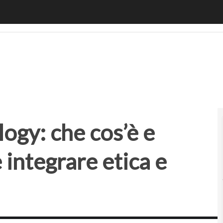
y: che cos’è e perché è importante integrare etica e inn
ogy: che cos’è e
integrare etica e