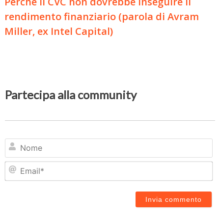
Perché il CVC non dovrebbe inseguire il
rendimento finanziario (parola di Avram
Miller, ex Intel Capital)
Partecipa alla community
N
Em