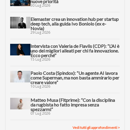
nuove priorità
30 Lug 2026
Elemaster crea un innovation hub per startup
deep tech, alla guida Ivo Boniolo (ex e-
Novia)
29 Lug 2026
Intervista con Valeria de Flaviis (CDP): “L’AI è
uno dei migliori alleati per chi fa innovazione.
Ecco perché”
15 Lug 2026
Paolo Costa (Spindox): “Un agente AI lavora
come Superman, ma non basta ammirarlo per
creare valore”
10 Lug 2026
Matteo Musa (Fitprime): “Con la disciplina
da rugbista ho fatto impresa senza
spezzarmi”
07 Lug 2026
Vedi tutti gli approfondimenti >