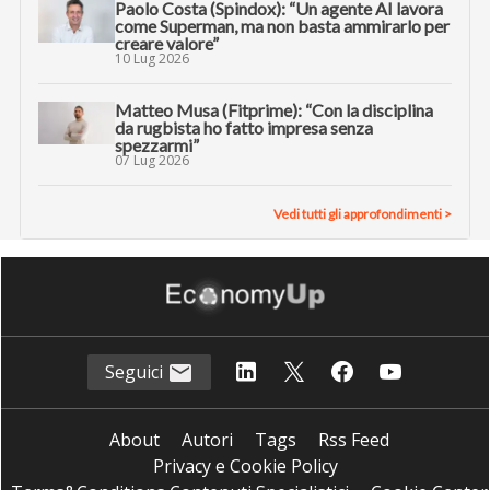
Paolo Costa (Spindox): “Un agente AI lavora
come Superman, ma non basta ammirarlo per
creare valore”
10 Lug 2026
Matteo Musa (Fitprime): “Con la disciplina
da rugbista ho fatto impresa senza
spezzarmi”
07 Lug 2026
Vedi tutti gli approfondimenti >
Seguici
About
Autori
Tags
Rss Feed
Privacy e Cookie Policy