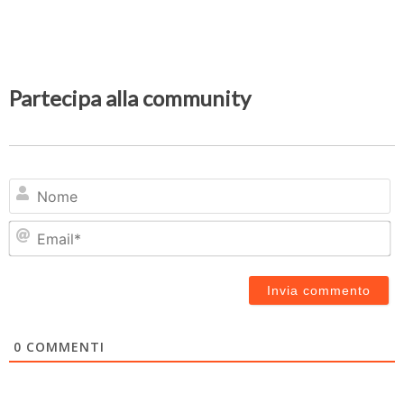
Partecipa alla community
N
Em
0
COMMENTI