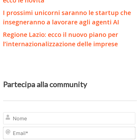
ecco le novità
I prossimi unicorni saranno le startup che
insegneranno a lavorare agli agenti AI
Regione Lazio: ecco il nuovo piano per
l’internazionalizzazione delle imprese
Partecipa alla community
N
Em