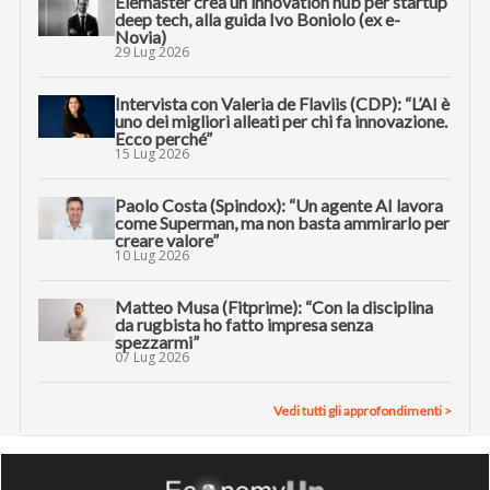
Elemaster crea un innovation hub per startup
deep tech, alla guida Ivo Boniolo (ex e-
Novia)
29 Lug 2026
Intervista con Valeria de Flaviis (CDP): “L’AI è
uno dei migliori alleati per chi fa innovazione.
Ecco perché”
15 Lug 2026
Paolo Costa (Spindox): “Un agente AI lavora
come Superman, ma non basta ammirarlo per
creare valore”
10 Lug 2026
Matteo Musa (Fitprime): “Con la disciplina
da rugbista ho fatto impresa senza
spezzarmi”
07 Lug 2026
Vedi tutti gli approfondimenti >