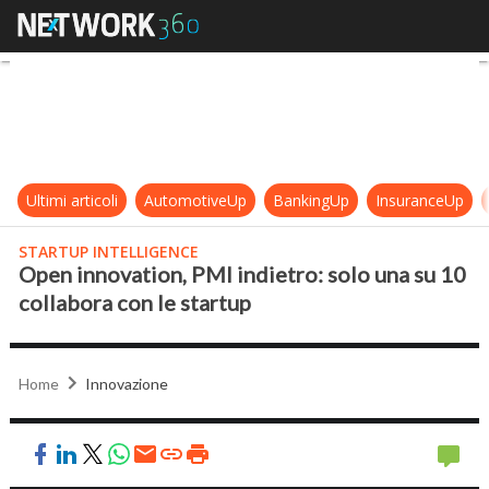
Open innovation, PMI indietro: sol
Ultimi articoli
AutomotiveUp
BankingUp
InsuranceUp
STARTUP INTELLIGENCE
Open innovation, PMI indietro: solo una su 10
collabora con le startup
Home
Innovazione