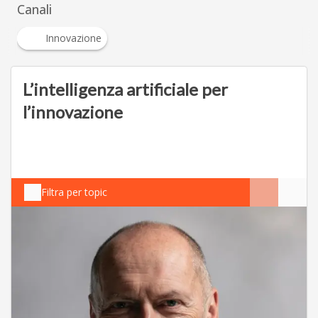
Argomenti
O
S
Open Innovation Contest
Space economy
Canali