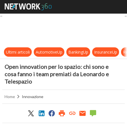
Open innovation per lo spazio: chi
Ultimi articoli
AutomotiveUp
BankingUp
InsuranceUp
Re
Open innovation per lo spazio: chi sono e
cosa fanno i team premiati da Leonardo e
Telespazio
Home
Innovazione