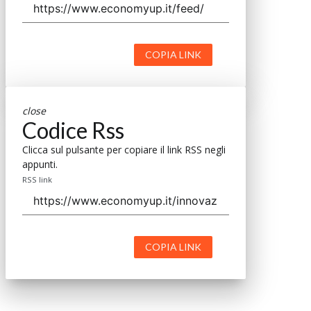
Via Moretto da Brescia, 22
Milano - Italia
CAP 20133
Contatti
Contatta il nostro team per maggiori informazioni
Nextwork360 - Codice fiscale e Partita IVA 13868590962 - © 2026
Nextwork360. ALL RIGHTS RESERVED. ISP AWS
Mappa del sito
close
Codice Rss
Clicca sul pulsante per copiare il link RSS negli
appunti.
RSS link