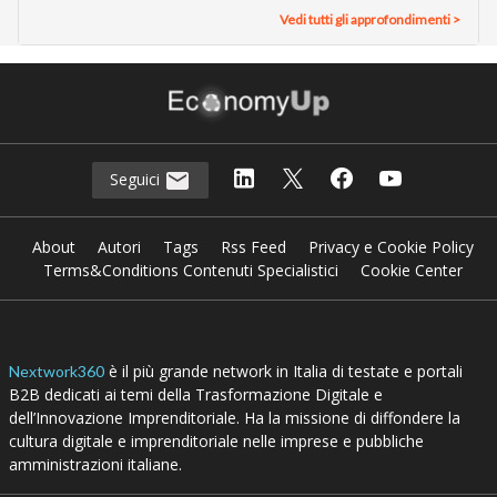
Innovation manager nell’era dell’AI: le 6 nuove
priorità
30 Lug 2026
Elemaster crea un innovation hub per startup
deep tech, alla guida Ivo Boniolo (ex e-Novia)
29 Lug 2026
Intervista con Valeria de Flaviis (CDP): “L’AI è
uno dei migliori alleati per chi fa innovazione.
Ecco perché”
15 Lug 2026
Paolo Costa (Spindox): “Un agente AI lavora
come Superman, ma non basta ammirarlo per
creare valore”
10 Lug 2026
Matteo Musa (Fitprime): “Con la disciplina da
rugbista ho fatto impresa senza spezzarmi”
07 Lug 2026
Vedi tutti gli approfondimenti >