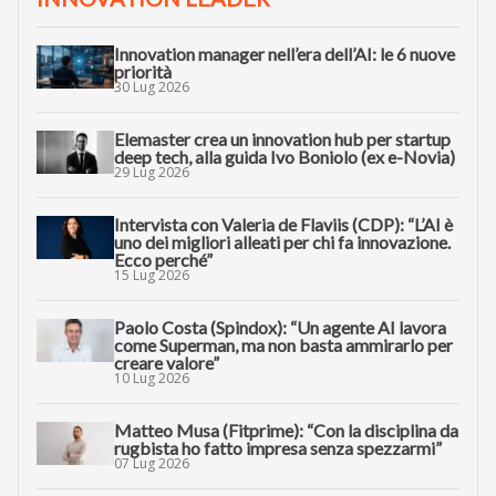
AI TRANSFORMATION
“Guardiamo (insieme) più quadri per fare
innovazione con l’AI”
INNOVATION LEADER