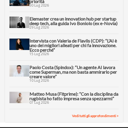
priorità
30 Lug 2026
Elemaster crea un innovation hub per startup
deep tech, alla guida Ivo Boniolo (ex e-Novia)
29 Lug 2026
Intervista con Valeria de Flaviis (CDP): “L’AI è
uno dei migliori alleati per chi fa innovazione.
Ecco perché”
15 Lug 2026
Paolo Costa (Spindox): “Un agente AI lavora
come Superman, ma non basta ammirarlo per
creare valore”
10 Lug 2026
Matteo Musa (Fitprime): “Con la disciplina da
rugbista ho fatto impresa senza spezzarmi”
07 Lug 2026
Vedi tutti gli approfondimenti >