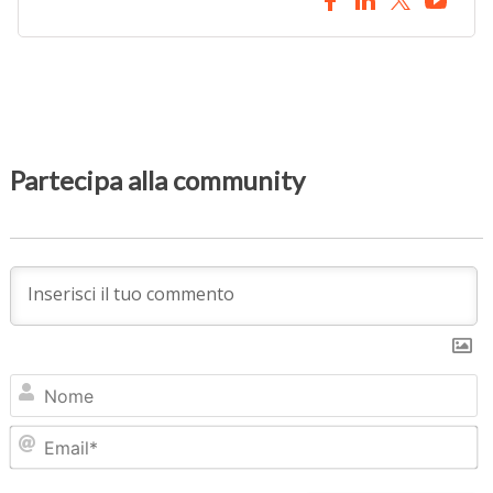
Partecipa alla community
N
Em