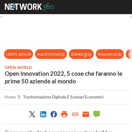
Open Innovation 2022, 5 cose che 
Ultimi articoli
AutomotiveUp
BankingUp
InsuranceUp
Re
OPEN WORLD
Open Innovation 2022, 5 cose che faranno le
prime 50 aziende al mondo
Home
Trasformazione Digitale E Scenari Economici