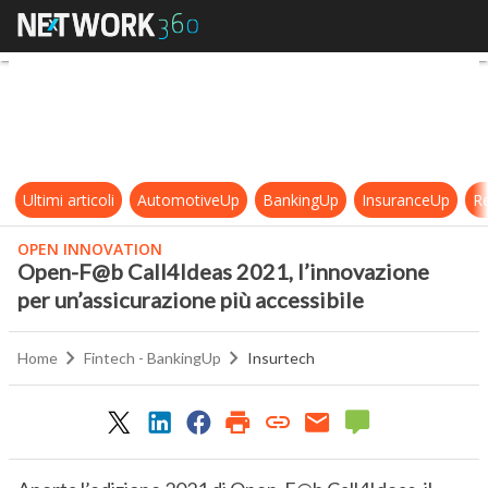
Open-F@b Call4Ideas 2021, l’innov
Ultimi articoli
AutomotiveUp
BankingUp
InsuranceUp
Re
OPEN INNOVATION
Open-F@b Call4Ideas 2021, l’innovazione
per un’assicurazione più accessibile
Home
Fintech - BankingUp
Insurtech