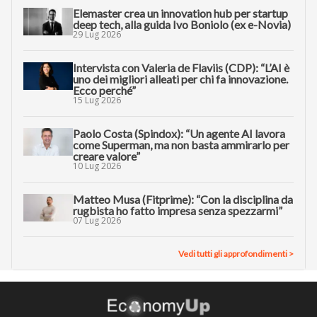
Elemaster crea un innovation hub per startup
deep tech, alla guida Ivo Boniolo (ex e-Novia)
29 Lug 2026
Intervista con Valeria de Flaviis (CDP): “L’AI è
uno dei migliori alleati per chi fa innovazione.
Ecco perché”
15 Lug 2026
Paolo Costa (Spindox): “Un agente AI lavora
come Superman, ma non basta ammirarlo per
creare valore”
10 Lug 2026
Matteo Musa (Fitprime): “Con la disciplina da
rugbista ho fatto impresa senza spezzarmi”
07 Lug 2026
Vedi tutti gli approfondimenti >