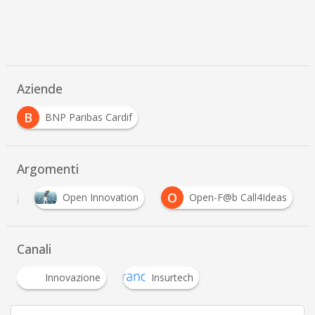
Aziende
B
BNP Paribas Cardif
Argomenti
O
oni
Open Innovation
Open-F@b Call4Ideas
Canali
Innovazione
Insurtech