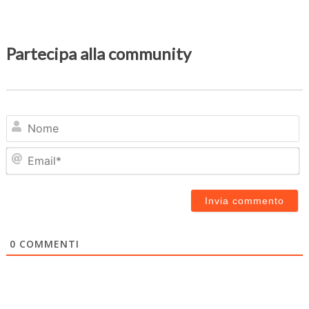
Partecipa alla community
N
Em
0
COMMENTI