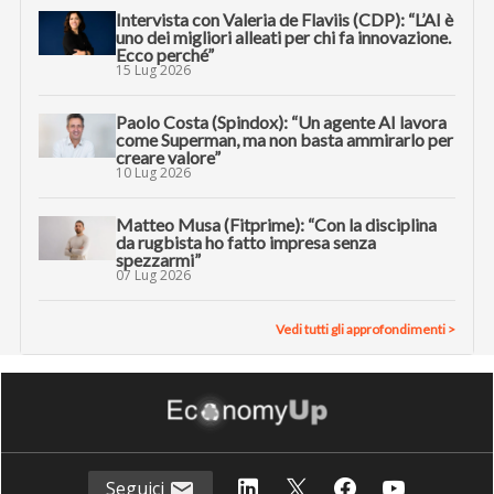
Intervista con Valeria de Flaviis (CDP): “L’AI è
uno dei migliori alleati per chi fa innovazione.
Ecco perché”
15 Lug 2026
Paolo Costa (Spindox): “Un agente AI lavora
come Superman, ma non basta ammirarlo per
creare valore”
10 Lug 2026
Matteo Musa (Fitprime): “Con la disciplina
da rugbista ho fatto impresa senza
spezzarmi”
07 Lug 2026
Vedi tutti gli approfondimenti >
Seguici