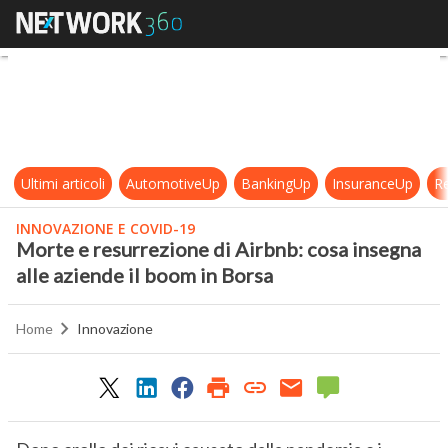
Morte e resurrezione di Airbnb: co
Ultimi articoli
AutomotiveUp
BankingUp
InsuranceUp
Re
INNOVAZIONE E COVID-19
Morte e resurrezione di Airbnb: cosa insegna
alle aziende il boom in Borsa
Home
Innovazione