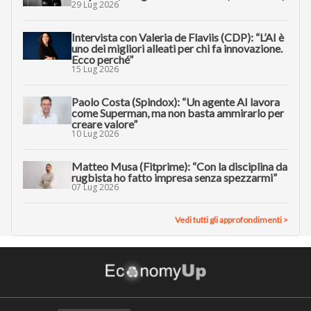
29 Lug 2026
Intervista con Valeria de Flaviis (CDP): “L’AI è
uno dei migliori alleati per chi fa innovazione.
Ecco perché”
15 Lug 2026
Paolo Costa (Spindox): “Un agente AI lavora
come Superman, ma non basta ammirarlo per
creare valore”
10 Lug 2026
Matteo Musa (Fitprime): “Con la disciplina da
rugbista ho fatto impresa senza spezzarmi”
07 Lug 2026
Vedi tutti gli approfondimenti >