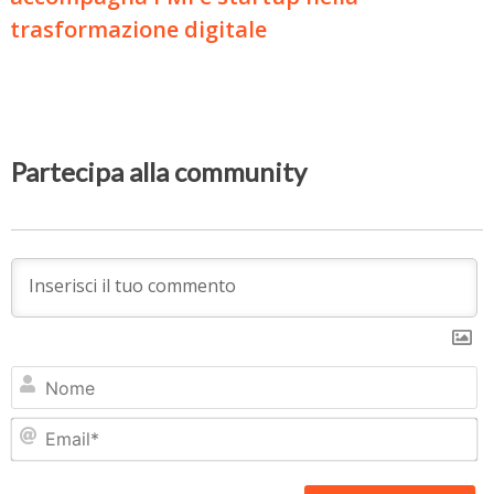
trasformazione digitale
Partecipa alla community
N
Em