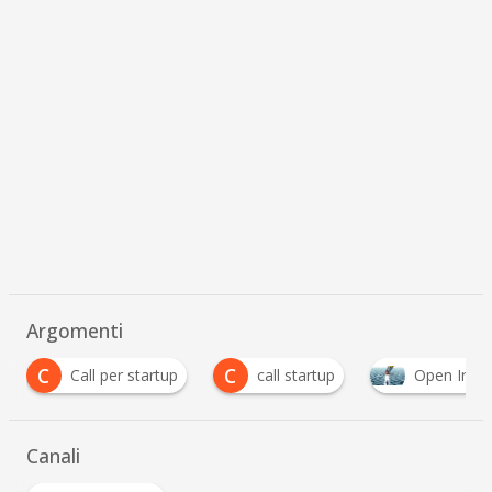
Argomenti
C
ll per startup
call startup
Open Innovation
Canali