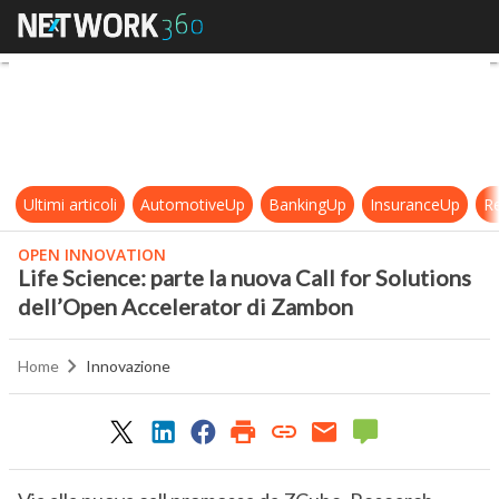
Life Science: parte la nuova Call 
Ultimi articoli
AutomotiveUp
BankingUp
InsuranceUp
Re
OPEN INNOVATION
Life Science: parte la nuova Call for Solutions
dell’Open Accelerator di Zambon
Home
Innovazione