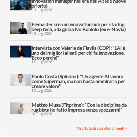
Innovation manager nell’era dell’AI: le 6 nuove
priorità
30 Lug 2026
Elemaster crea un innovation hub per startup
deep tech, alla guida Ivo Boniolo (ex e-Novia)
29 Lug 2026
Intervista con Valeria de Flaviis (CDP): “L’AI è
uno dei migliori alleati per chi fa innovazione.
Ecco perché”
15 Lug 2026
Paolo Costa (Spindox): “Un agente AI lavora
come Superman, ma non basta ammirarlo per
creare valore”
10 Lug 2026
Matteo Musa (Fitprime): “Con la disciplina da
rugbista ho fatto impresa senza spezzarmi”
07 Lug 2026
Vedi tutti gli approfondimenti >