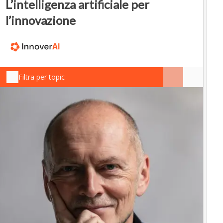
L’intelligenza artificiale per
l’innovazione
Filtra per topic
IN