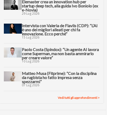
Elemaster crea un innovation hub per
startup deep tech, alla guida Ivo Boniolo (ex
e-Novia)
29 Lug 2026
Intervista con Valeria de Flaviis (CDP): “L’AI
è uno dei migliori alleati per chi fa
innovazione. Ecco perché”
15 Lug 2026
Paolo Costa (Spindox): “Un agente AI lavora
come Superman, ma non basta ammirarlo
per creare valore”
10 Lug 2026
Matteo Musa (Fitprime): “Con la disciplina
da rugbista ho fatto impresa senza
spezzarmi”
07 Lug 2026
Vedi tutti gli approfondimenti >