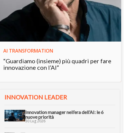
In
“L
in
AI TRANSFORMATION
“Guardiamo (insieme) più quadri per fare
innovazione con l’AI”
INNOVATION LEADER
Innovation manager nell’era dell’AI: le 6
nuove priorità
30 Lug 2026