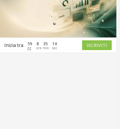
59
8
35
13
Inizia tra
ISCRIVITI