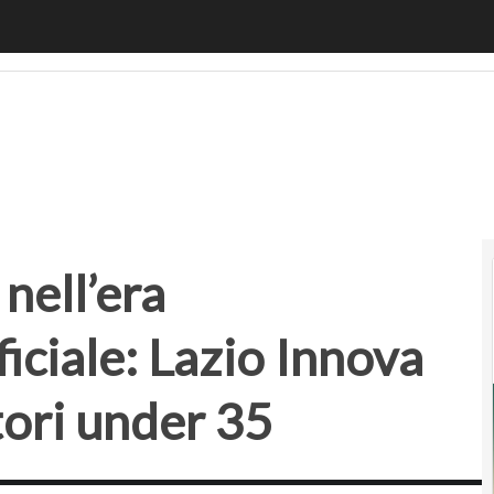
ell’era dell’intelligenza artificiale: Lazio Innova cerca e pr
 nell’era
ificiale: Lazio Innova
tori under 35