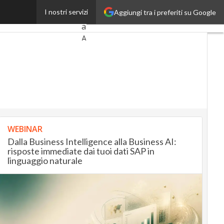
emia scrittori under 35
I nostri servizi
Aggiungi tra i preferiti su Google
Ultimi
articoli
AutomotiveUp
BankingUp
InsuranceUp
RetailUp
WEBINAR
SmartMobilityUp
Dalla Business Intelligence alla Business AI:
risposte immediate dai tuoi dati SAP in
linguaggio naturale
Proptech
Startup