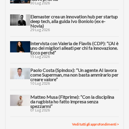
30 Lug 2026
Elemaster crea un innovation hub per startup
deep tech, alla guida Ivo Boniolo (ex e-
Novia)
29 Lug 2026
Intervista con Valeria de Flaviis (CDP): “L’AI è
uno dei migliori alleati per chi fa innovazione.
Ecco perché”
15 Lug 2026
Paolo Costa (Spindox): “Un agente AI lavora
come Superman, ma non basta ammirarlo per
creare valore”
10 Lug 2026
Matteo Musa (Fitprime): “Con la disciplina
da rugbista ho fatto impresa senza
spezzarmi”
07 Lug 2026
Vedi tutti gli approfondimenti >