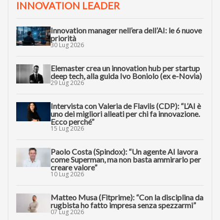
INNOVATION LEADER
Innovation manager nell’era dell’AI: le 6 nuove
priorità
30 Lug 2026
Elemaster crea un innovation hub per startup
deep tech, alla guida Ivo Boniolo (ex e-Novia)
29 Lug 2026
Intervista con Valeria de Flaviis (CDP): “L’AI è
uno dei migliori alleati per chi fa innovazione.
Ecco perché”
15 Lug 2026
Paolo Costa (Spindox): “Un agente AI lavora
come Superman, ma non basta ammirarlo per
creare valore”
10 Lug 2026
Matteo Musa (Fitprime): “Con la disciplina da
rugbista ho fatto impresa senza spezzarmi”
07 Lug 2026