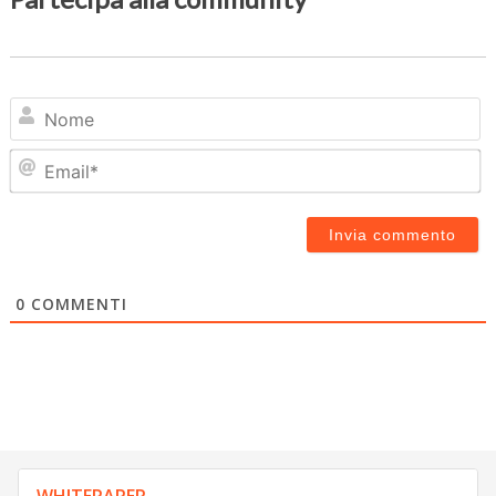
N
Em
0
COMMENTI