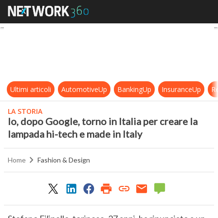
Io, dopo Google, torno in Italia per
Ultimi articoli
AutomotiveUp
BankingUp
InsuranceUp
Re
LA STORIA
Io, dopo Google, torno in Italia per creare la
lampada hi-tech e made in Italy
Home
Fashion & Design