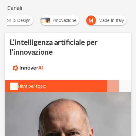
Canali
M
ashion & Design
Innovazione
Made In Italy
L’intelligenza artificiale per
l’innovazione
Filtra per topic