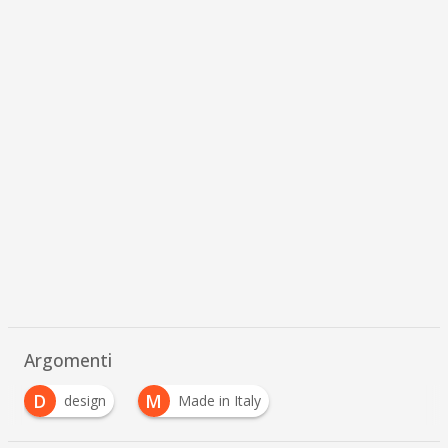
Argomenti
D
M
design
Made in Italy