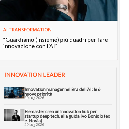
in
AI TRANSFORMATION
“Guardiamo (insieme) più quadri per fare
innovazione con l’AI”
INNOVATION LEADER
Innovation manager nell’era dell’AI: le 6
nuove priorità
30 Lug 2026
Elemaster crea un innovation hub per
startup deep tech, alla guida Ivo Boniolo (ex
e-Novia)
29 Lug 2026