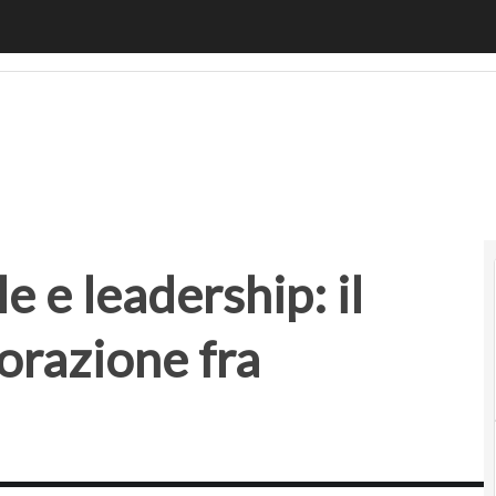
e e leadership: il futuro è nella collaborazione fra macchine
le e leadership: il
borazione fra