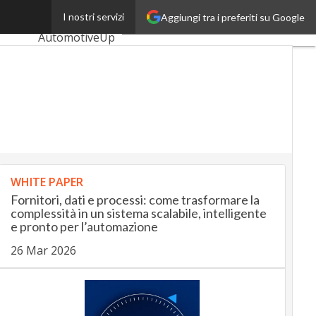
 e umani
I nostri servizi
Aggiungi tra i preferiti su Google
Ultimi articoli
AutomotiveUp
BankingUp
InsuranceUp
RetailUp
SmartMobilityUp
WHITE PAPER
Proptech
Fornitori, dati e processi: come trasformare la
Startup
complessità in un sistema scalabile, intelligente
e pronto per l’automazione
26 Mar 2026